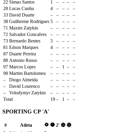
22
Simao Santos
1
–
–
–
–
28
Lucas Cunha
4
–
–
–
–
33
David Duarte
–
–
–
–
–
38
Guilherme Rodrigues
5
–
–
–
–
71
Maxim Zatykin
–
–
–
–
–
72
Salvador Goncalves
–
–
–
–
–
73
Bernardo Bentes
5
–
–
–
–
81
Edson Marques
4
–
–
–
–
87
Duarte Pereira
–
–
–
–
–
88
Antonio Russo
–
–
–
–
–
97
Marcos Lopes
–
–
1
–
–
98
Martim Bartolomeu
–
–
–
–
–
–
Diogo Almeida
–
–
–
–
–
–
David Lourenco
–
–
–
–
–
–
Volodymyr Zatykin
–
–
–
–
–
Total
19
–
1
–
–
SPORTING CP 'A'
⚽
🟡
#
Atleta
2'
🔴
🔵