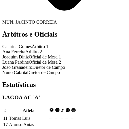
MUN. JACINTO CORREIA
Árbitros e Oficiais
Catarina Gomes
Árbitro 1
Ana Ferreira
Árbitro 2
Joaquim Diniz
Oficial de Mesa 1
Luana Pardine
Oficial de Mesa 2
Joao Granadeiro
Diretor de Campo
Nuno Cabrita
Diretor de Campo
Estatísticas
LAGOA AC 'A'
⚽
🟡
#
Atleta
2'
🔴
🔵
11
Tomas Luis
–
–
–
–
–
17
Afonso Antas
–
–
–
–
–