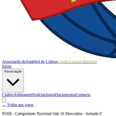
Associação de
Andebol de Lisboa
a viver o nosso desporto
Início
Associação
Clubes
Arbitragem
Notícias
Jogos
Documentos
Contacto
← Voltar aos jogos
PO08 - Campeonato Nacional Sub 16 Masculino
· Jornada 9