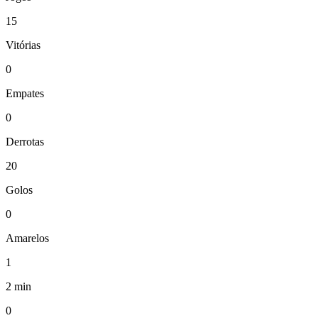
15
Vitórias
0
Empates
0
Derrotas
20
Golos
0
Amarelos
1
2 min
0