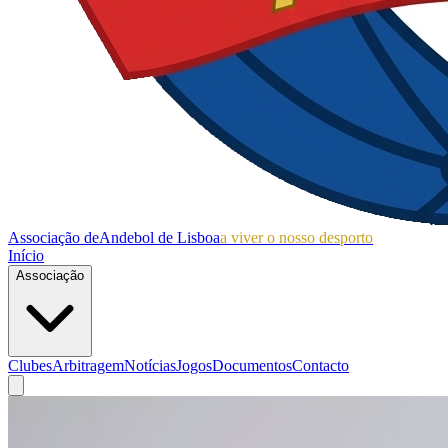
Associação de
Andebol de Lisboa
a viver o nosso desporto
Início
Associação
Clubes
Arbitragem
Notícias
Jogos
Documentos
Contacto