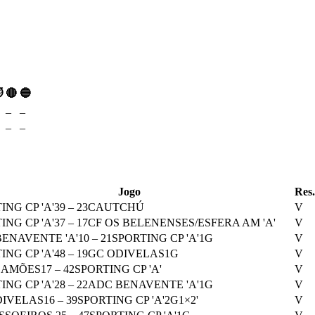
⏱
🔴
🔵
–
–
–
–
Jogo
Res.
ING CP 'A'
39
–
23
CAUTCHÚ
V
ING CP 'A'
37
–
17
CF OS BELENENSES/ESFERA AM 'A'
V
ENAVENTE 'A'
10
–
21
SPORTING CP 'A'
1
G
V
ING CP 'A'
48
–
19
GC ODIVELAS
1
G
V
CAMÕES
17
–
42
SPORTING CP 'A'
V
ING CP 'A'
28
–
22
ADC BENAVENTE 'A'
1
G
V
DIVELAS
16
–
39
SPORTING CP 'A'
2
G
1
×2'
V