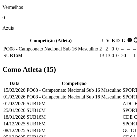
Vermelhos
0
Azuis
🟡
Competição (Atleta)
J
V
E
D
G
PO08 - Campeonato Nacional Sub 16 Masculino
2
2
0
0
–
–
–
SUB16M
13
13
0
0
20
–
1
Como Atleta
(
15
)
Data
Competição
15/03/2026
PO08 - Campeonato Nacional Sub 16 Masculino
SPORT
01/03/2026
PO08 - Campeonato Nacional Sub 16 Masculino
SPORT
01/02/2026
SUB16M
ADC B
25/01/2026
SUB16M
SPORT
18/01/2026
SUB16M
CDE 
14/12/2025
SUB16M
SPORT
08/12/2025
SUB16M
GC O