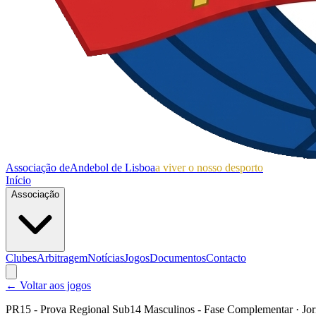
Associação de
Andebol de Lisboa
a viver o nosso desporto
Início
Associação
Clubes
Arbitragem
Notícias
Jogos
Documentos
Contacto
← Voltar aos jogos
PR15 - Prova Regional Sub14 Masculinos - Fase Complementar
· Jo