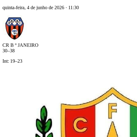
quinta-feira, 4 de junho de 2026
·
11:30
CR B º JANEIRO
30
–
38
Int:
19
–
23