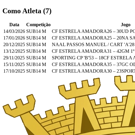
Como Atleta
(
7
)
Data
Competição
Jogo
14/03/2026
SUB14 M
CF ESTRELA AMADORA
26
–
30
UD P
17/01/2026
SUB14 M
CF ESTRELA AMADORA
25
–
20
NA S
20/12/2025
SUB14 M
NAAL PASSOS MANUEL / CART 'A'
28
13/12/2025
SUB14 M
CF ESTRELA AMADORA
31
–
42
GM 1º
29/11/2025
SUB14 M
SPORTING CP 'B'
53
–
18
CF ESTRELA
15/11/2025
SUB14 M
CF ESTRELA AMADORA
35
–
37
GC O
17/10/2025
SUB14 M
CF ESTRELA AMADORA
30
–
23
SPORT