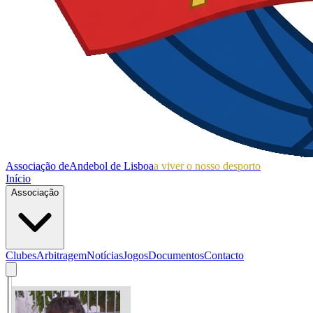
Associação de
Andebol de Lisboa
a viver o nosso desporto
Início
Associação
Clubes
Arbitragem
Notícias
Jogos
Documentos
Contacto