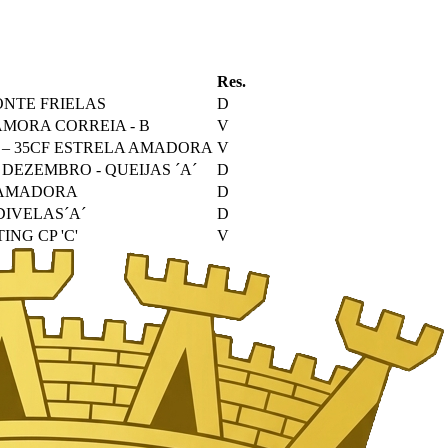
Res.
ONTE FRIELAS
D
AMORA CORREIA - B
V
–
35
CF ESTRELA AMADORA
V
 DEZEMBRO - QUEIJAS ´A´
D
 AMADORA
D
DIVELAS´A´
D
ING CP 'C'
V