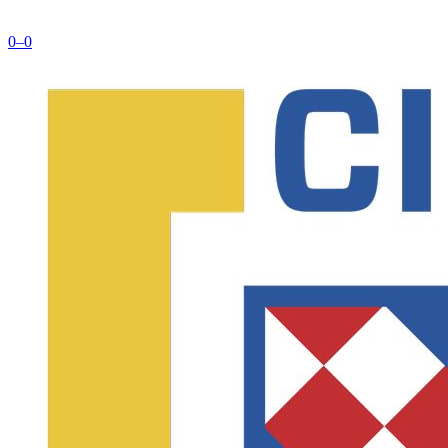
0
–
0