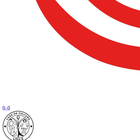
0
–
0