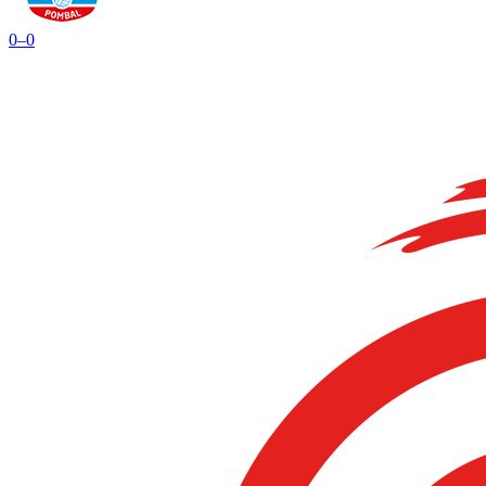
0
–
0