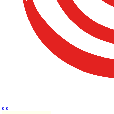
0
–
0