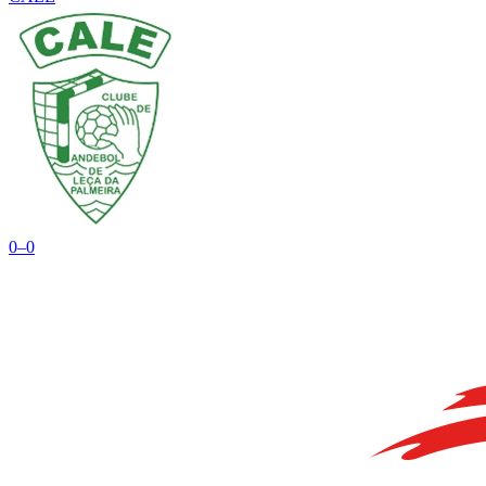
0
–
0