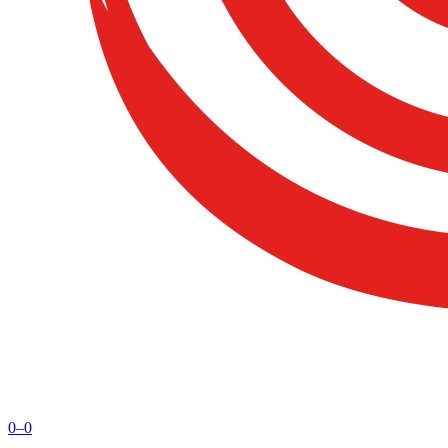
0
–
0