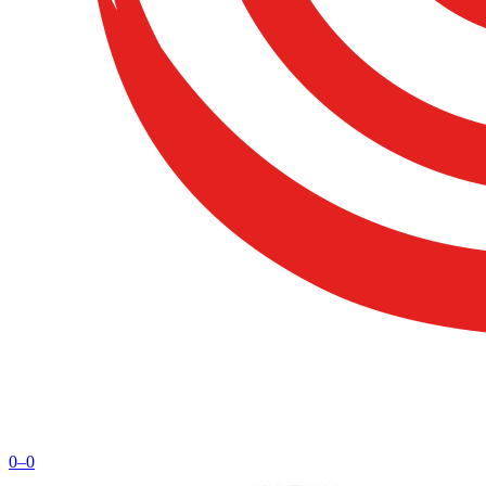
0
–
0