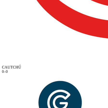
CAUTCHÚ
0
–
0