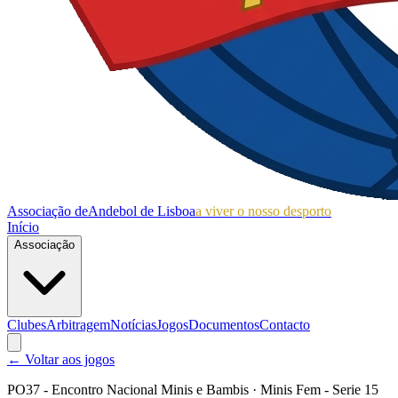
Associação de
Andebol de Lisboa
a viver o nosso desporto
Início
Associação
Clubes
Arbitragem
Notícias
Jogos
Documentos
Contacto
← Voltar aos jogos
PO37 - Encontro Nacional Minis e Bambis
· Minis Fem - Serie 15