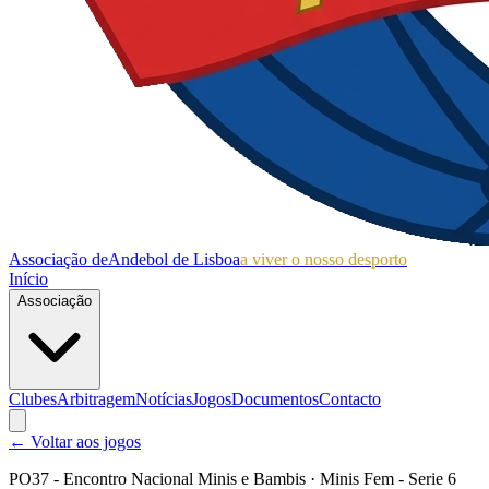
Associação de
Andebol de Lisboa
a viver o nosso desporto
Início
Associação
Clubes
Arbitragem
Notícias
Jogos
Documentos
Contacto
← Voltar aos jogos
PO37 - Encontro Nacional Minis e Bambis
· Minis Fem - Serie 6