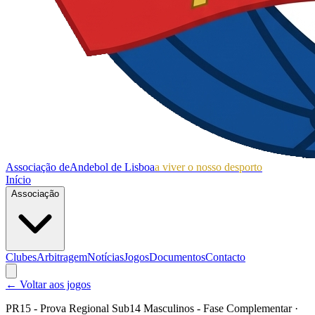
Associação de
Andebol de Lisboa
a viver o nosso desporto
Início
Associação
Clubes
Arbitragem
Notícias
Jogos
Documentos
Contacto
← Voltar aos jogos
PR15 - Prova Regional Sub14 Masculinos - Fase Complementar
·