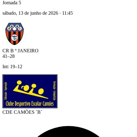
Jornada 5
sábado, 13 de junho de 2026
·
11:45
CR B º JANEIRO
41
–
28
Int:
19
–
12
CDE CAMÕES ´B´