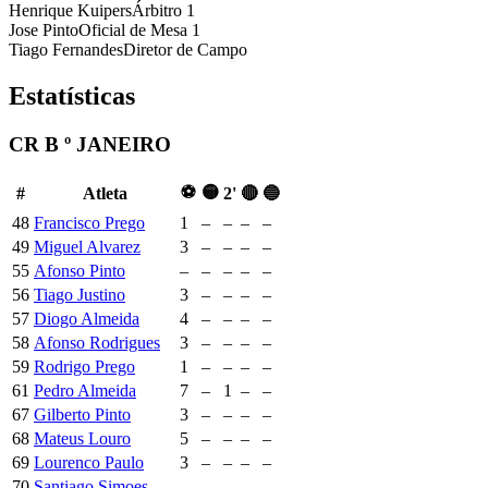
Henrique Kuipers
Árbitro 1
Jose Pinto
Oficial de Mesa 1
Tiago Fernandes
Diretor de Campo
Estatísticas
CR B º JANEIRO
⚽
🟡
#
Atleta
2'
🔴
🔵
48
Francisco Prego
1
–
–
–
–
49
Miguel Alvarez
3
–
–
–
–
55
Afonso Pinto
–
–
–
–
–
56
Tiago Justino
3
–
–
–
–
57
Diogo Almeida
4
–
–
–
–
58
Afonso Rodrigues
3
–
–
–
–
59
Rodrigo Prego
1
–
–
–
–
61
Pedro Almeida
7
–
1
–
–
67
Gilberto Pinto
3
–
–
–
–
68
Mateus Louro
5
–
–
–
–
69
Lourenco Paulo
3
–
–
–
–
70
Santiago Simoes
–
–
–
–
–