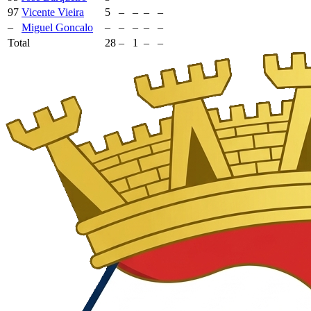
97
Vicente Vieira
5
–
–
–
–
–
Miguel Goncalo
–
–
–
–
–
Total
28
–
1
–
–