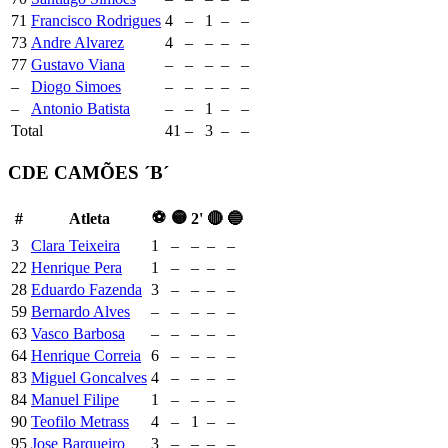
71
Francisco Rodrigues
4
–
1
–
–
73
Andre Alvarez
4
–
–
–
–
77
Gustavo Viana
–
–
–
–
–
–
Diogo Simoes
–
–
–
–
–
–
Antonio Batista
–
–
1
–
–
Total
41
–
3
–
–
CDE CAMÕES ´B´
⚽
🟡
#
Atleta
2'
🔴
🔵
3
Clara Teixeira
1
–
–
–
–
22
Henrique Pera
1
–
–
–
–
28
Eduardo Fazenda
3
–
–
–
–
59
Bernardo Alves
–
–
–
–
–
63
Vasco Barbosa
–
–
–
–
–
64
Henrique Correia
6
–
–
–
–
83
Miguel Goncalves
4
–
–
–
–
84
Manuel Filipe
1
–
–
–
–
90
Teofilo Metrass
4
–
1
–
–
95
Jose Barqueiro
3
–
–
–
–