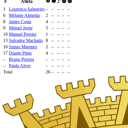
⚽
🟡
#
Atleta
2'
🔴
🔵
1
Lourenco Salgueiro
–
–
–
–
–
6
Melanie Almeida
2
–
–
–
–
8
James Costa
4
–
–
–
–
9
Miguel Jorge
5
–
–
–
–
10
Manuel Pereira
1
–
–
–
–
13
Salvador Machado
8
–
–
–
–
16
Simao Marques
2
–
–
–
–
17
Duarte Pinto
4
–
–
–
–
–
Bruno Pereira
–
–
–
–
–
–
Paulo Alves
–
–
–
–
–
Total
26
–
–
–
–