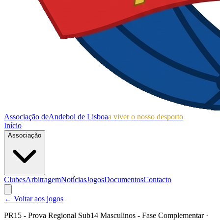
Associação de
Andebol de Lisboa
a viver o nosso desporto
Início
Associação
Clubes
Arbitragem
Notícias
Jogos
Documentos
Contacto
← Voltar aos jogos
PR15 - Prova Regional Sub14 Masculinos - Fase Complementar
·