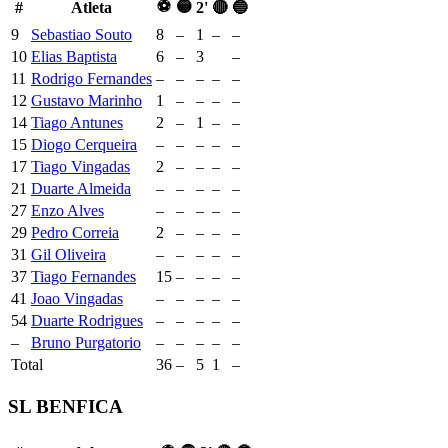
⚽
🟡
#
Atleta
2'
🔴
🔵
9
Sebastiao Souto
8
–
1
–
–
10
Elias Baptista
6
–
3
–
11
Rodrigo Fernandes
–
–
–
–
–
12
Gustavo Marinho
1
–
–
–
–
14
Tiago Antunes
2
–
1
–
–
15
Diogo Cerqueira
–
–
–
–
–
17
Tiago Vingadas
2
–
–
–
–
21
Duarte Almeida
–
–
–
–
–
27
Enzo Alves
–
–
–
–
–
29
Pedro Correia
2
–
–
–
–
31
Gil Oliveira
–
–
–
–
–
37
Tiago Fernandes
15
–
–
–
–
41
Joao Vingadas
–
–
–
–
–
54
Duarte Rodrigues
–
–
–
–
–
–
Bruno Purgatorio
–
–
–
–
–
Total
36
–
5
1
–
SL BENFICA