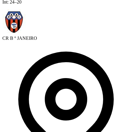
Int:
24
–
20
CR B º JANEIRO