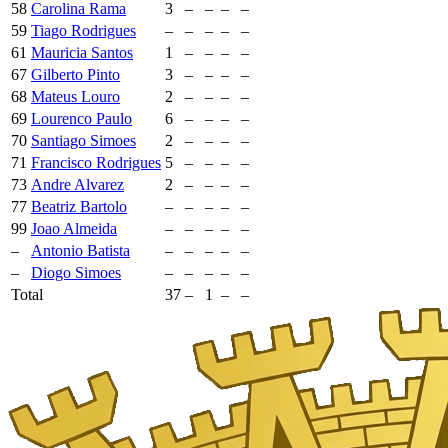
58
Carolina Rama
3
–
–
–
–
59
Tiago Rodrigues
–
–
–
–
–
61
Mauricia Santos
1
–
–
–
–
67
Gilberto Pinto
3
–
–
–
–
68
Mateus Louro
2
–
–
–
–
69
Lourenco Paulo
6
–
–
–
–
70
Santiago Simoes
2
–
–
–
–
71
Francisco Rodrigues
5
–
–
–
–
73
Andre Alvarez
2
–
–
–
–
77
Beatriz Bartolo
–
–
–
–
–
99
Joao Almeida
–
–
–
–
–
–
Antonio Batista
–
–
–
–
–
–
Diogo Simoes
–
–
–
–
–
Total
37
–
1
–
–