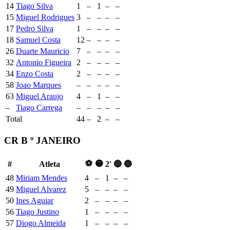
14
Tiago Silva
1
–
1
–
–
15
Miguel Rodrigues
3
–
–
–
–
17
Pedro Silva
1
–
–
–
–
18
Samuel Costa
12
–
–
–
–
26
Duarte Mauricio
7
–
–
–
–
32
Antonio Figueira
2
–
–
–
–
34
Enzo Costa
2
–
–
–
–
58
Joao Marques
–
–
–
–
–
63
Miguel Araujo
4
–
1
–
–
–
Tiago Carrega
–
–
–
–
–
Total
44
–
2
–
–
CR B º JANEIRO
⚽
🟡
#
Atleta
2'
🔴
🔵
48
Miriam Mendes
4
–
1
–
–
49
Miguel Alvarez
5
–
–
–
–
50
Ines Aguiar
2
–
–
–
–
56
Tiago Justino
1
–
–
–
–
57
Diogo Almeida
1
–
–
–
–