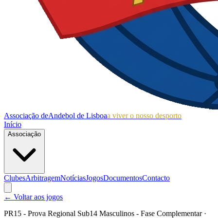
Associação de
Andebol de Lisboa
a viver o nosso desporto
Início
Associação
Clubes
Arbitragem
Notícias
Jogos
Documentos
Contacto
← Voltar aos jogos
PR15 - Prova Regional Sub14 Masculinos - Fase Complementar
·