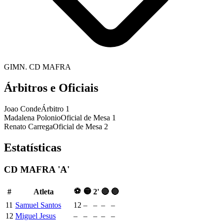
GIMN. CD MAFRA
Árbitros e Oficiais
Joao Conde
Árbitro 1
Madalena Polonio
Oficial de Mesa 1
Renato Carrega
Oficial de Mesa 2
Estatísticas
CD MAFRA 'A'
⚽
🟡
#
Atleta
2'
🔴
🔵
11
Samuel Santos
12
–
–
–
–
12
Miguel Jesus
–
–
–
–
–