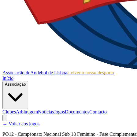
Associação de
Andebol de Lisboa
a viver o nosso desporto
Início
Associação
Clubes
Arbitragem
Notícias
Jogos
Documentos
Contacto
← Voltar aos jogos
PO12 - Campeonato Nacional Sub 18 Feminino - Fase Complementar