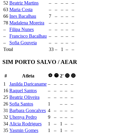
52
Beatriz Martins
–
–
–
–
–
63
Maria Costa
–
–
–
–
–
66
Ines Bacalhau
7
–
–
–
–
78
Madalena Moreira
–
–
–
–
–
–
Filipa Nunes
–
–
–
–
–
–
Francisco Bacalhau
–
–
–
–
–
–
Sofia Gouveia
–
–
–
–
–
Total
33
–
1
–
–
SIM PORTO SALVO / AEAR
⚽
🟡
#
Atleta
2'
🔴
🔵
1
Janilda Daricaname
–
–
–
–
–
16
Raquel Santos
–
–
–
–
–
25
Beatriz Oliveira
–
–
–
–
–
26
Sofia Santos
1
–
–
–
31
Barbara Goncalves
4
–
–
–
–
32
Uhenya Pedro
9
–
–
–
–
34
Alicia Rodrigues
1
–
1
–
–
35
Yasmin Gomes
1
–
1
–
–