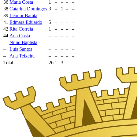
36
Maria Costa
1
–
–
–
–
38
Catarina Domingos
3
–
1
–
–
39
Leonor Barata
–
–
–
–
–
41
Edmara Eduardo
5
–
–
–
–
42
Rita Correia
1
–
–
–
–
44
Ana Costa
–
–
–
–
–
–
Nuno Baptista
–
–
–
–
–
–
Luis Santos
–
–
–
–
–
–
Ana Teixeira
–
–
–
–
–
Total
26
1
3
–
–