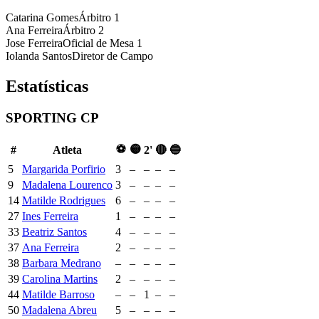
Catarina Gomes
Árbitro 1
Ana Ferreira
Árbitro 2
Jose Ferreira
Oficial de Mesa 1
Iolanda Santos
Diretor de Campo
Estatísticas
SPORTING CP
⚽
🟡
#
Atleta
2'
🔴
🔵
5
Margarida Porfirio
3
–
–
–
–
9
Madalena Lourenco
3
–
–
–
–
14
Matilde Rodrigues
6
–
–
–
–
27
Ines Ferreira
1
–
–
–
–
33
Beatriz Santos
4
–
–
–
–
37
Ana Ferreira
2
–
–
–
–
38
Barbara Medrano
–
–
–
–
–
39
Carolina Martins
2
–
–
–
–
44
Matilde Barroso
–
–
1
–
–
50
Madalena Abreu
5
–
–
–
–