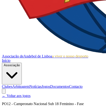
Associação de
Andebol de Lisboa
a viver o nosso desporto
Início
Associação
Clubes
Arbitragem
Notícias
Jogos
Documentos
Contacto
← Voltar aos jogos
PO12 - Campeonato Nacional Sub 18 Feminino - Fase