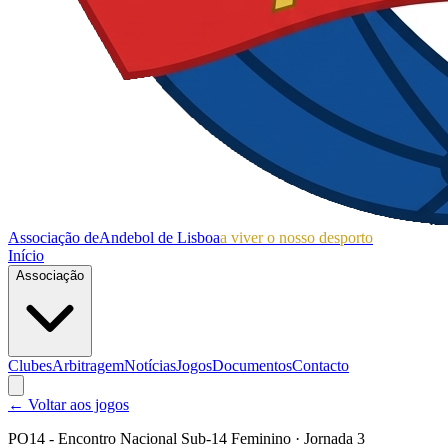
Associação de
Andebol de Lisboa
a viver o nosso desporto
Início
Associação
Clubes
Arbitragem
Notícias
Jogos
Documentos
Contacto
← Voltar aos jogos
PO14 - Encontro Nacional Sub-14 Feminino
· Jornada 3