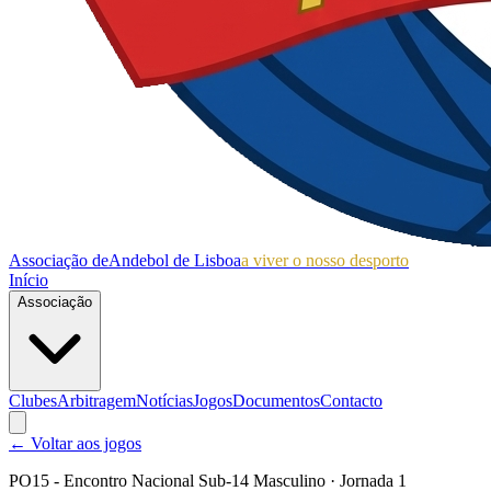
Associação de
Andebol de Lisboa
a viver o nosso desporto
Início
Associação
Clubes
Arbitragem
Notícias
Jogos
Documentos
Contacto
← Voltar aos jogos
PO15 - Encontro Nacional Sub-14 Masculino
· Jornada 1