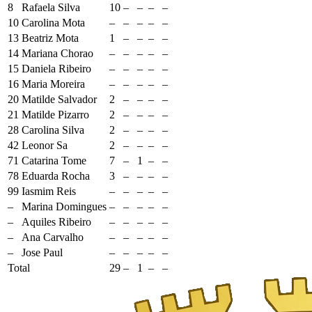
8
Rafaela Silva
10
–
–
–
–
10
Carolina Mota
–
–
–
–
–
13
Beatriz Mota
1
–
–
–
–
14
Mariana Chorao
–
–
–
–
–
15
Daniela Ribeiro
–
–
–
–
–
16
Maria Moreira
–
–
–
–
–
20
Matilde Salvador
2
–
–
–
–
21
Matilde Pizarro
2
–
–
–
–
28
Carolina Silva
2
–
–
–
–
42
Leonor Sa
2
–
–
–
–
71
Catarina Tome
7
–
1
–
–
78
Eduarda Rocha
3
–
–
–
–
99
Iasmim Reis
–
–
–
–
–
–
Marina Domingues
–
–
–
–
–
–
Aquiles Ribeiro
–
–
–
–
–
–
Ana Carvalho
–
–
–
–
–
–
Jose Paul
–
–
–
–
–
Total
29
–
1
–
–