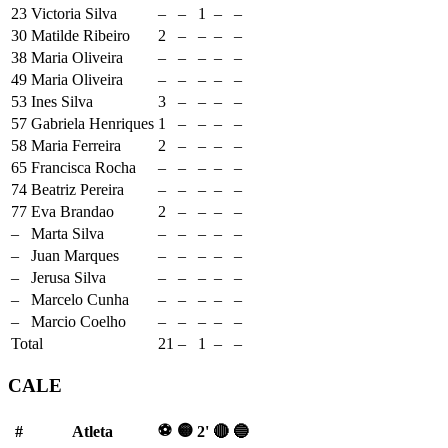
23
Victoria Silva
–
–
1
–
–
30
Matilde Ribeiro
2
–
–
–
–
38
Maria Oliveira
–
–
–
–
–
49
Maria Oliveira
–
–
–
–
–
53
Ines Silva
3
–
–
–
–
57
Gabriela Henriques
1
–
–
–
–
58
Maria Ferreira
2
–
–
–
–
65
Francisca Rocha
–
–
–
–
–
74
Beatriz Pereira
–
–
–
–
–
77
Eva Brandao
2
–
–
–
–
–
Marta Silva
–
–
–
–
–
–
Juan Marques
–
–
–
–
–
–
Jerusa Silva
–
–
–
–
–
–
Marcelo Cunha
–
–
–
–
–
–
Marcio Coelho
–
–
–
–
–
Total
21
–
1
–
–
CALE
⚽
🟡
#
Atleta
2'
🔴
🔵