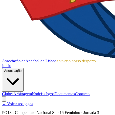
Associação de
Andebol de Lisboa
a viver o nosso desporto
Início
Associação
Clubes
Arbitragem
Notícias
Jogos
Documentos
Contacto
← Voltar aos jogos
PO13 - Campeonato Nacional Sub 16 Feminino
· Jornada 3