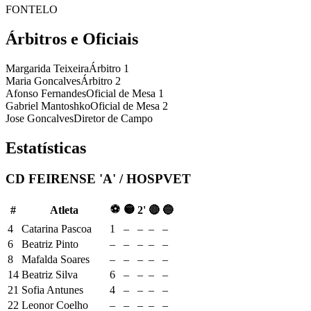
FONTELO
Árbitros e Oficiais
Margarida Teixeira
Árbitro 1
Maria Goncalves
Árbitro 2
Afonso Fernandes
Oficial de Mesa 1
Gabriel Mantoshko
Oficial de Mesa 2
Jose Goncalves
Diretor de Campo
Estatísticas
CD FEIRENSE 'A' / HOSPVET
⚽
🟡
#
Atleta
2'
🔴
🔵
4
Catarina Pascoa
1
–
–
–
–
6
Beatriz Pinto
–
–
–
–
–
8
Mafalda Soares
–
–
–
–
–
14
Beatriz Silva
6
–
–
–
–
21
Sofia Antunes
4
–
–
–
–
22
Leonor Coelho
–
–
–
–
–