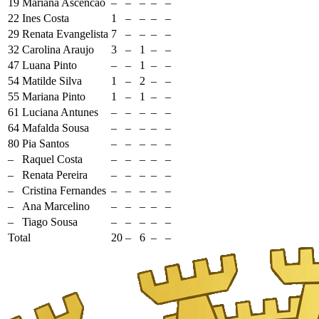
19
Mariana Ascencao
–
–
–
–
–
22
Ines Costa
1
–
–
–
–
29
Renata Evangelista
7
–
–
–
–
32
Carolina Araujo
3
–
1
–
–
47
Luana Pinto
–
–
1
–
–
54
Matilde Silva
1
–
2
–
–
55
Mariana Pinto
1
–
1
–
–
61
Luciana Antunes
–
–
–
–
–
64
Mafalda Sousa
–
–
–
–
–
80
Pia Santos
–
–
–
–
–
–
Raquel Costa
–
–
–
–
–
–
Renata Pereira
–
–
–
–
–
–
Cristina Fernandes
–
–
–
–
–
–
Ana Marcelino
–
–
–
–
–
–
Tiago Sousa
–
–
–
–
–
Total
20
–
6
–
–