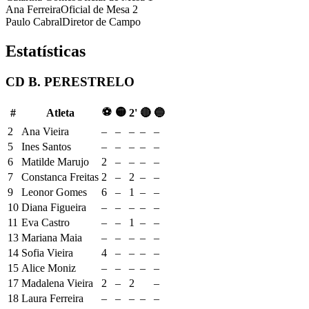
Ana Ferreira
Oficial de Mesa 2
Paulo Cabral
Diretor de Campo
Estatísticas
CD B. PERESTRELO
⚽
🟡
#
Atleta
2'
🔴
🔵
2
Ana Vieira
–
–
–
–
–
5
Ines Santos
–
–
–
–
–
6
Matilde Marujo
2
–
–
–
–
7
Constanca Freitas
2
–
2
–
–
9
Leonor Gomes
6
–
1
–
–
10
Diana Figueira
–
–
–
–
–
11
Eva Castro
–
–
1
–
–
13
Mariana Maia
–
–
–
–
–
14
Sofia Vieira
4
–
–
–
–
15
Alice Moniz
–
–
–
–
–
17
Madalena Vieira
2
–
2
–
18
Laura Ferreira
–
–
–
–
–