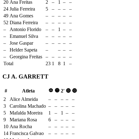
20
Ana Freitas
2
–
1
–
–
24
Julia Ferreira
5
–
–
–
–
49
Ana Gomes
–
–
–
–
–
52
Diana Ferreira
–
–
–
–
–
–
Antonio Florido
–
–
1
–
–
–
Emanuel Silva
–
–
–
–
–
–
Jose Gaspar
–
–
–
–
–
–
Helder Sapeta
–
–
–
–
–
Georgina Freitas
–
–
–
–
–
Total
23
1
8
1
–
CJ A. GARRETT
⚽
🟡
#
Atleta
2'
🔴
🔵
2
Alice Almeida
–
–
–
–
–
3
Carolina Machado
–
–
–
–
–
5
Mafalda Moreira
1
–
1
–
–
9
Mariana Rosa
6
–
–
–
–
10
Ana Rocha
–
–
–
–
–
14
Francisca Galvao
–
–
–
–
–