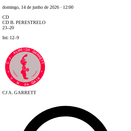
domingo, 14 de junho de 2026
·
12:00
CD
CD B. PERESTRELO
23
–
20
Int:
12
–
9
CJ A. GARRETT