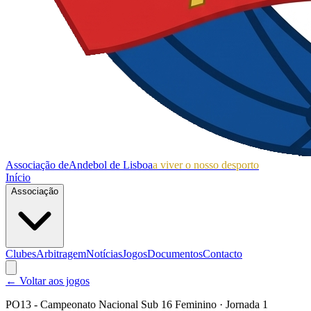
Associação de
Andebol de Lisboa
a viver o nosso desporto
Início
Associação
Clubes
Arbitragem
Notícias
Jogos
Documentos
Contacto
← Voltar aos jogos
PO13 - Campeonato Nacional Sub 16 Feminino
· Jornada 1