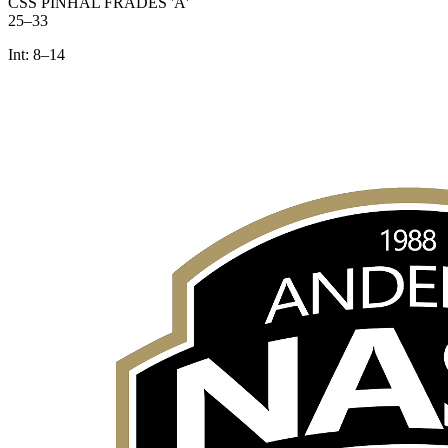
CSS PINHAL FRADES 'A'
25
–
33
Int:
8
–
14