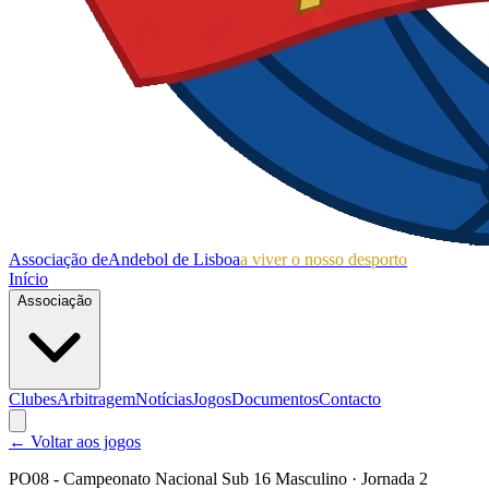
Associação de
Andebol de Lisboa
a viver o nosso desporto
Início
Associação
Clubes
Arbitragem
Notícias
Jogos
Documentos
Contacto
← Voltar aos jogos
PO08 - Campeonato Nacional Sub 16 Masculino
· Jornada 2