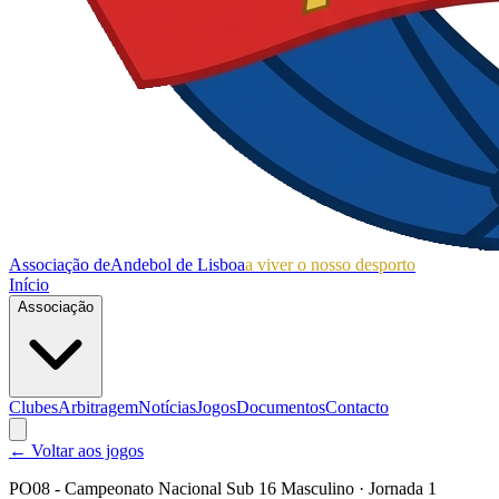
Associação de
Andebol de Lisboa
a viver o nosso desporto
Início
Associação
Clubes
Arbitragem
Notícias
Jogos
Documentos
Contacto
← Voltar aos jogos
PO08 - Campeonato Nacional Sub 16 Masculino
· Jornada 1