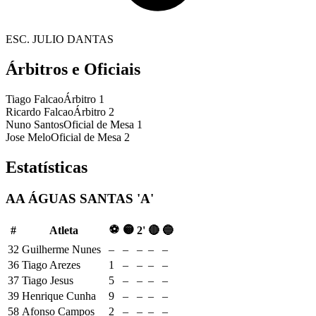
ESC. JULIO DANTAS
Árbitros e Oficiais
Tiago Falcao
Árbitro 1
Ricardo Falcao
Árbitro 2
Nuno Santos
Oficial de Mesa 1
Jose Melo
Oficial de Mesa 2
Estatísticas
AA ÁGUAS SANTAS 'A'
⚽
🟡
#
Atleta
2'
🔴
🔵
32
Guilherme Nunes
–
–
–
–
–
36
Tiago Arezes
1
–
–
–
–
37
Tiago Jesus
5
–
–
–
–
39
Henrique Cunha
9
–
–
–
–
58
Afonso Campos
2
–
–
–
–