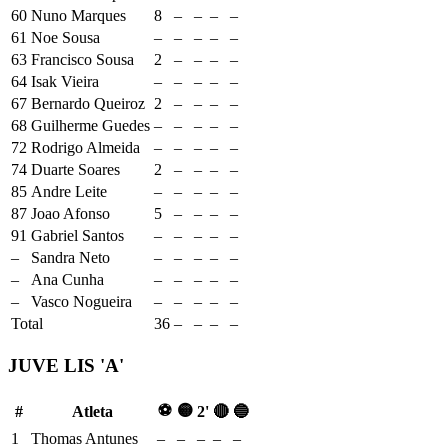
60
Nuno Marques
8
–
–
–
–
61
Noe Sousa
–
–
–
–
–
63
Francisco Sousa
2
–
–
–
–
64
Isak Vieira
–
–
–
–
–
67
Bernardo Queiroz
2
–
–
–
–
68
Guilherme Guedes
–
–
–
–
–
72
Rodrigo Almeida
–
–
–
–
–
74
Duarte Soares
2
–
–
–
–
85
Andre Leite
–
–
–
–
–
87
Joao Afonso
5
–
–
–
–
91
Gabriel Santos
–
–
–
–
–
–
Sandra Neto
–
–
–
–
–
–
Ana Cunha
–
–
–
–
–
–
Vasco Nogueira
–
–
–
–
–
Total
36
–
–
–
–
JUVE LIS 'A'
⚽
🟡
#
Atleta
2'
🔴
🔵
1
Thomas Antunes
–
–
–
–
–