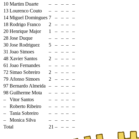
10
Martim Duarte
–
–
–
–
–
13
Lourenco Couto
–
–
–
–
–
14
Miguel Domingues
7
–
–
–
–
18
Rodrigo Franco
2
–
–
–
–
20
Henrique Major
1
–
–
–
–
28
Jose Duque
–
–
–
–
–
30
Jose Rodriguez
5
–
–
–
–
31
Joao Simoes
–
–
–
–
–
48
Xavier Santos
2
–
–
–
–
61
Joao Fernandes
–
–
–
–
–
72
Simao Sobreiro
2
–
–
–
–
79
Afonso Simoes
2
–
–
–
–
97
Bernardo Almeida
–
–
–
–
–
98
Guilherme Mota
–
–
–
–
–
–
Vitor Santos
–
–
–
–
–
–
Roberto Ribeiro
–
–
–
–
–
–
Tania Sobreiro
–
–
–
–
–
–
Monica Silva
–
–
–
–
–
Total
21
–
–
–
–