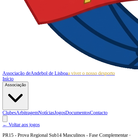
Associação de
Andebol de Lisboa
a viver o nosso desporto
Início
Associação
Clubes
Arbitragem
Notícias
Jogos
Documentos
Contacto
← Voltar aos jogos
PR15 - Prova Regional Sub14 Masculinos - Fase Complementar
·