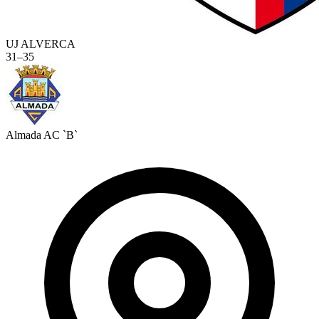
UJ ALVERCA
31
–
35
Almada AC `B`