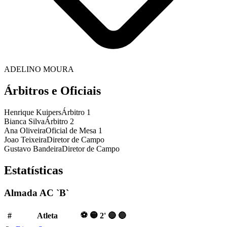
ADELINO MOURA
Árbitros e Oficiais
Henrique Kuipers
Árbitro 1
Bianca Silva
Árbitro 2
Ana Oliveira
Oficial de Mesa 1
Joao Teixeira
Diretor de Campo
Gustavo Bandeira
Diretor de Campo
Estatísticas
Almada AC `B`
⚽
🟡
#
Atleta
2'
🔴
🔵