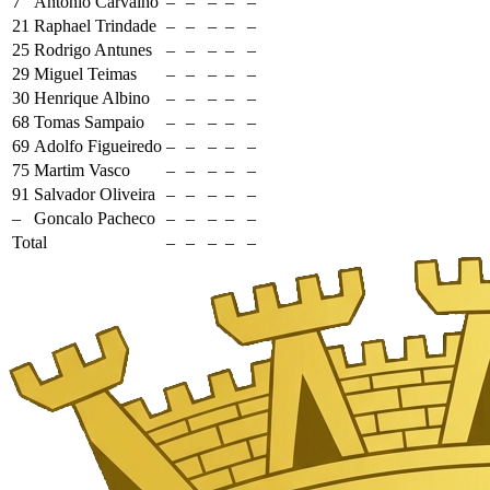
7
Antonio Carvalho
–
–
–
–
–
21
Raphael Trindade
–
–
–
–
–
25
Rodrigo Antunes
–
–
–
–
–
29
Miguel Teimas
–
–
–
–
–
30
Henrique Albino
–
–
–
–
–
68
Tomas Sampaio
–
–
–
–
–
69
Adolfo Figueiredo
–
–
–
–
–
75
Martim Vasco
–
–
–
–
–
91
Salvador Oliveira
–
–
–
–
–
–
Goncalo Pacheco
–
–
–
–
–
Total
–
–
–
–
–