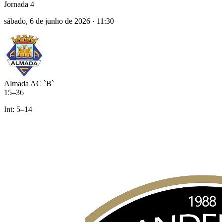
Jornada 4
sábado, 6 de junho de 2026
·
11:30
Almada AC `B`
15
–
36
Int:
5
–
14