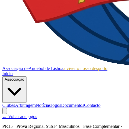
Associação de
Andebol de Lisboa
a viver o nosso desporto
Início
Associação
Clubes
Arbitragem
Notícias
Jogos
Documentos
Contacto
← Voltar aos jogos
PR15 - Prova Regional Sub14 Masculinos - Fase Complementar
·