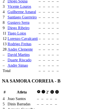
2
Diogo Sousa
–
–
–
–
–
3
Vicente Louros
–
–
–
–
–
4
Guilherme Amaral
–
–
–
–
–
7
Santiago Guerreiro
–
–
–
–
–
8
Gustavo Serra
–
–
–
–
–
9
Diego Ribeiro
–
–
–
–
–
11
Tiago Loios
–
–
–
–
–
12
Lorenzo Cavalcanti
–
–
–
–
–
13
Rodrigo Freitas
–
–
–
–
–
28
Andre Clemente
–
–
–
–
–
–
David Martins
–
–
–
–
–
–
Duarte Riscado
–
–
–
–
–
–
Andre Simao
–
–
–
–
–
Total
–
–
–
–
–
NA SAMORA CORREIA - B
⚽
🟡
#
Atleta
2'
🔴
🔵
4
Joao Santos
–
–
–
–
–
5
Dinis Barradas
–
–
–
–
–