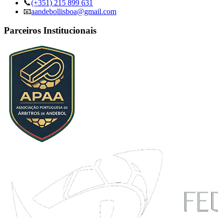
📞
(+351) 215 899 631
📧
aandebollisboa@gmail.com
Parceiros Institucionais