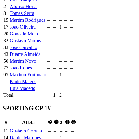
2
Afonso Horta
–
–
–
–
–
8
Tomas Serra
–
–
–
–
–
15
Martim Rodrigues
–
–
–
–
–
17
Joao Oliveira
–
–
1
–
–
20
Goncalo Mota
–
–
–
–
–
32
Gustavo Morais
–
–
–
–
–
33
Jose Carvalho
–
–
–
–
–
43
Duarte Almeida
–
–
–
–
–
50
Martim Novo
–
–
–
–
77
Joao Lopes
–
–
–
–
–
95
Maximo Fortunato
–
–
1
–
–
–
Paulo Mateus
–
–
–
–
–
–
Luis Macedo
–
–
–
–
–
Total
–
1
2
–
–
SPORTING CP 'B'
⚽
🟡
#
Atleta
2'
🔴
🔵
11
Gustavo Correia
–
–
–
–
–
14
Daniel Marques
–
–
1
–
–