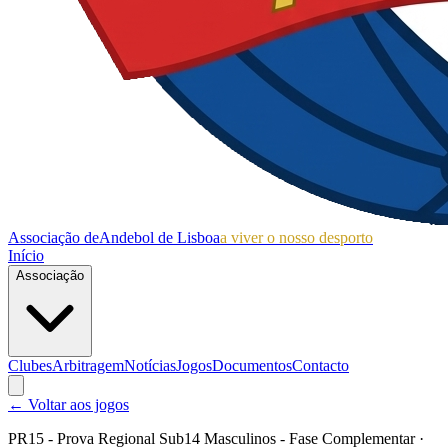
Associação de
Andebol de Lisboa
a viver o nosso desporto
Início
Associação
Clubes
Arbitragem
Notícias
Jogos
Documentos
Contacto
← Voltar aos jogos
PR15 - Prova Regional Sub14 Masculinos - Fase Complementar
·