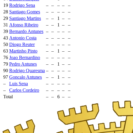
19
Rodrigo Sena
–
–
–
–
–
28
Santiago Gomes
–
–
–
–
–
29
Santiago Martins
–
–
1
–
–
31
Afonso Ribeiro
–
–
1
–
–
39
Bernardo Antunes
–
–
–
–
–
43
Antonio Costa
–
–
–
–
–
50
Diogo Reuter
–
–
–
–
–
63
Martinho Pinto
–
–
1
–
–
76
Joao Bernardino
–
–
–
–
–
79
Pedro Antunes
–
–
1
–
–
90
Rodrigo Quaresma
–
–
–
–
–
97
Goncalo Antunes
–
–
1
–
–
–
Luis Sena
–
–
–
–
–
–
Carlos Cordeiro
–
–
–
–
–
Total
–
–
6
–
–