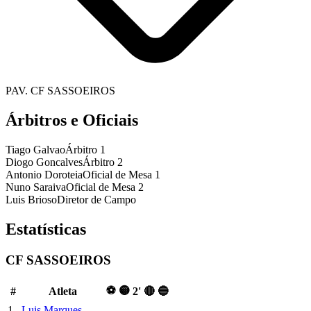
PAV. CF SASSOEIROS
Árbitros e Oficiais
Tiago Galvao
Árbitro 1
Diogo Goncalves
Árbitro 2
Antonio Doroteia
Oficial de Mesa 1
Nuno Saraiva
Oficial de Mesa 2
Luis Brioso
Diretor de Campo
Estatísticas
CF SASSOEIROS
⚽
🟡
#
Atleta
2'
🔴
🔵
1
Luis Marques
–
–
–
–
–