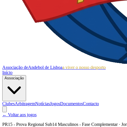
Associação de
Andebol de Lisboa
a viver o nosso desporto
Início
Associação
Clubes
Arbitragem
Notícias
Jogos
Documentos
Contacto
← Voltar aos jogos
PR15 - Prova Regional Sub14 Masculinos - Fase Complementar
· Jo