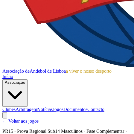
Associação de
Andebol de Lisboa
a viver o nosso desporto
Início
Associação
Clubes
Arbitragem
Notícias
Jogos
Documentos
Contacto
← Voltar aos jogos
PR15 - Prova Regional Sub14 Masculinos - Fase Complementar
·