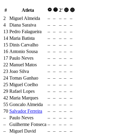
⚽
🟡
#
Atleta
2'
🔴
🔵
2
Miguel Almeida
–
–
–
–
–
4
Diana Saraiva
–
–
–
–
–
13
Pedro Falagueira
–
–
–
–
–
14
Maria Batista
–
–
–
–
–
15
Dinis Carvalho
–
–
–
–
–
16
Antonio Sousa
–
–
–
–
–
17
Paulo Neves
–
–
–
–
–
22
Manuel Matos
–
–
–
–
–
23
Joao Silva
–
–
–
–
–
24
Tomas Ganhao
–
–
–
–
–
25
Miguel Coelho
–
–
–
–
–
29
Rafael Lopes
–
–
–
–
–
42
Maria Marques
–
–
–
–
–
55
Goncalo Almeida
–
–
–
–
–
70
Salvador Ferreira
–
–
–
–
–
–
Paulo Neves
–
–
–
–
–
–
Guilherme Fonseca
–
–
–
–
–
–
Miguel David
–
–
–
–
–