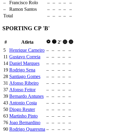
–
Francisco Rolo
–
–
–
–
–
–
Ramon Santos
–
–
–
–
–
Total
–
–
–
–
–
SPORTING CP 'B'
⚽
🟡
#
Atleta
2'
🔴
🔵
5
Henrique Carneiro
–
–
–
–
–
11
Gustavo Correia
–
–
–
–
–
14
Daniel Marques
–
–
–
–
–
19
Rodrigo Sena
–
–
–
–
–
28
Santiago Gomes
–
–
–
–
–
31
Afonso Ribeiro
–
–
–
–
–
37
Afonso Feitor
–
–
–
–
–
39
Bernardo Antunes
–
–
–
–
–
43
Antonio Costa
–
–
–
–
–
50
Diogo Reuter
–
–
–
–
–
63
Martinho Pinto
–
–
–
–
–
76
Joao Bernardino
–
–
–
–
–
90
Rodrigo Quaresma
–
–
–
–
–