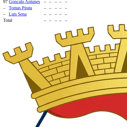
97
Goncalo Antunes
–
–
–
–
–
–
Tomas Pirata
–
–
–
–
–
–
Luis Sena
–
–
–
–
–
Total
–
–
–
–
–