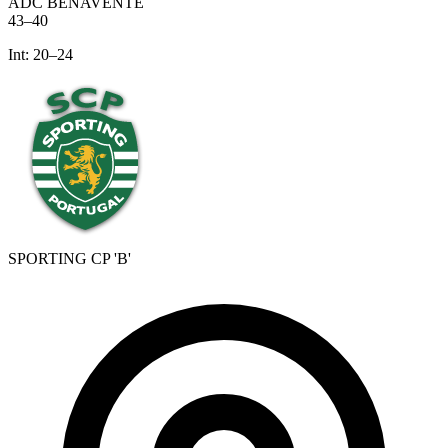
ADC BENAVENTE
43
–
40
Int:
20
–
24
SPORTING CP 'B'