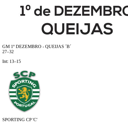
GM 1º DEZEMBRO - QUEIJAS ´B´
27
–
32
Int:
13
–
15
SPORTING CP 'C'