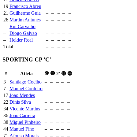
19
Francisco Abreu
–
–
–
–
–
21
Guilherme Guia
–
–
–
–
–
26
Martim Antunes
–
–
–
–
–
–
Rui Carvalho
–
–
–
–
–
–
Diogo Galvao
–
–
–
–
–
–
Helder Real
–
–
–
–
–
Total
–
–
–
–
–
SPORTING CP 'C'
⚽
🟡
#
Atleta
2'
🔴
🔵
3
Santiago Coelho
–
–
–
–
–
7
Manuel Cordeiro
–
–
–
–
–
17
Joao Mendes
–
–
–
–
–
22
Dinis Silva
–
–
–
–
–
34
Vicente Martins
–
–
–
–
–
36
Joao Carreira
–
–
–
–
–
38
Miguel Pinheiro
–
–
–
–
–
44
Manuel Fino
–
–
–
–
–
71
Afonso Morais
–
–
–
–
–