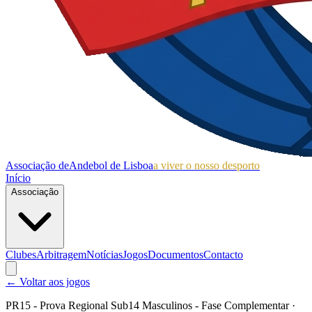
Associação de
Andebol de Lisboa
a viver o nosso desporto
Início
Associação
Clubes
Arbitragem
Notícias
Jogos
Documentos
Contacto
← Voltar aos jogos
PR15 - Prova Regional Sub14 Masculinos - Fase Complementar
·