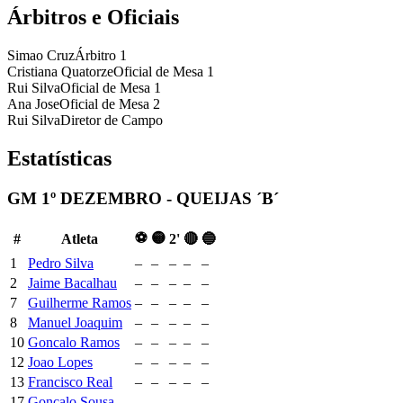
Árbitros e Oficiais
Simao Cruz
Árbitro 1
Cristiana Quatorze
Oficial de Mesa 1
Rui Silva
Oficial de Mesa 1
Ana Jose
Oficial de Mesa 2
Rui Silva
Diretor de Campo
Estatísticas
GM 1º DEZEMBRO - QUEIJAS ´B´
⚽
🟡
#
Atleta
2'
🔴
🔵
1
Pedro Silva
–
–
–
–
–
2
Jaime Bacalhau
–
–
–
–
–
7
Guilherme Ramos
–
–
–
–
–
8
Manuel Joaquim
–
–
–
–
–
10
Goncalo Ramos
–
–
–
–
–
12
Joao Lopes
–
–
–
–
–
13
Francisco Real
–
–
–
–
–
17
Goncalo Sousa
–
–
–
–
–