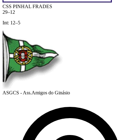
CSS PINHAL FRADES
29
–
12
Int:
12
–
5
ASGCS - Ass.Amigos do Ginásio