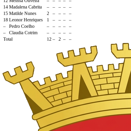
12
Melissa Oliveira
–
–
–
–
–
14
Madalena Cabrita
–
–
–
–
–
15
Matilde Nunes
2
–
–
–
–
18
Leonor Henriques
1
–
–
–
–
–
Pedro Coelho
–
–
–
–
–
–
Claudia Cotrim
–
–
–
–
–
Total
12
–
2
–
–