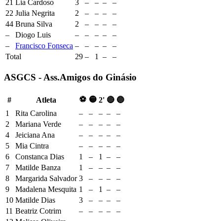
21
Lia Cardoso
3
–
–
–
–
22
Julia Negrita
2
–
–
–
–
44
Bruna Silva
2
–
–
–
–
–
Diogo Luis
–
–
–
–
–
–
Francisco Fonseca
–
–
–
–
–
Total
29
–
1
–
–
ASGCS - Ass.Amigos do Ginásio
⚽
🟡
#
Atleta
2'
🔴
🔵
1
Rita Carolina
–
–
–
–
–
2
Mariana Verde
–
–
–
–
–
4
Jeiciana Ana
–
–
–
–
–
5
Mia Cintra
–
–
–
–
–
6
Constanca Dias
1
–
1
–
–
7
Matilde Banza
1
–
–
–
–
8
Margarida Salvador
3
–
–
–
–
9
Madalena Mesquita
1
–
1
–
–
10
Matilde Dias
3
–
–
–
–
11
Beatriz Cotrim
–
–
–
–
–