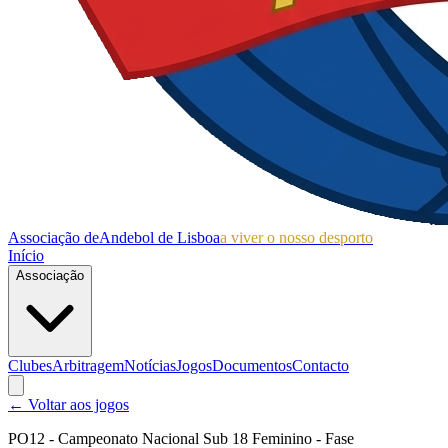
Associação de
Andebol de Lisboa
a viver o nosso desporto
Início
Associação
Clubes
Arbitragem
Notícias
Jogos
Documentos
Contacto
← Voltar aos jogos
PO12 - Campeonato Nacional Sub 18 Feminino - Fase