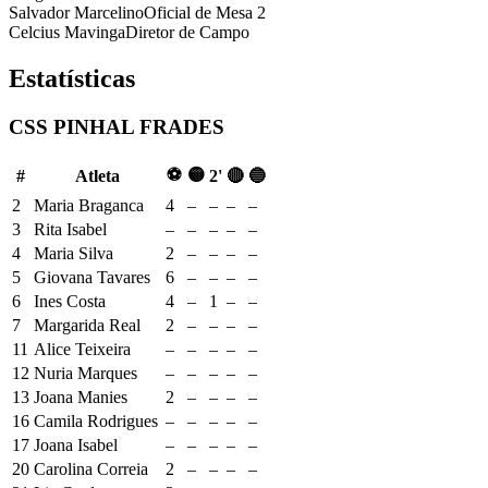
Salvador Marcelino
Oficial de Mesa 2
Celcius Mavinga
Diretor de Campo
Estatísticas
CSS PINHAL FRADES
⚽
🟡
#
Atleta
2'
🔴
🔵
2
Maria Braganca
4
–
–
–
–
3
Rita Isabel
–
–
–
–
–
4
Maria Silva
2
–
–
–
–
5
Giovana Tavares
6
–
–
–
–
6
Ines Costa
4
–
1
–
–
7
Margarida Real
2
–
–
–
–
11
Alice Teixeira
–
–
–
–
–
12
Nuria Marques
–
–
–
–
–
13
Joana Manies
2
–
–
–
–
16
Camila Rodrigues
–
–
–
–
–
17
Joana Isabel
–
–
–
–
–
20
Carolina Correia
2
–
–
–
–