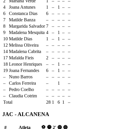
2
Mariana Verde
1
–
–
–
–
4
Joana Antunes
1
–
1
–
–
6
Constanca Dias
6
–
–
–
–
7
Matilde Banza
–
–
–
–
–
8
Margarida Salvador
7
–
–
–
–
9
Madalena Mesquita
4
–
1
–
–
10
Matilde Dias
1
–
1
–
–
12
Melissa Oliveira
–
–
–
–
–
14
Madalena Cabrita
–
–
–
–
–
17
Mafalda Fieis
2
–
–
–
–
18
Leonor Henriques
–
–
1
–
–
19
Joana Fernandes
6
–
1
–
–
–
Nuno Barros
–
–
–
–
–
–
Carlos Ferreira
–
1
–
–
Pedro Coelho
–
–
–
–
–
–
Claudia Cotrim
–
–
–
–
–
Total
28
1
6
1
–
JAC - ALCANENA
⚽
🟡
#
Atleta
2'
🔴
🔵