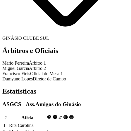
GINÁSIO CLUBE SUL
Árbitros e Oficiais
Mario Ferreira
Árbitro 1
Miguel Garcia
Árbitro 2
Francisco Fieis
Oficial de Mesa 1
Damyane Lopes
Diretor de Campo
Estatísticas
ASGCS - Ass.Amigos do Ginásio
⚽
🟡
#
Atleta
2'
🔴
🔵
1
Rita Carolina
–
–
–
–
–