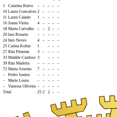
1
Catarina Ruivo
–
–
–
–
–
10
Laura Goncalves
2
–
–
–
–
11
Laura Calado
1
–
–
–
–
16
Joana Vieira
4
–
–
–
–
18
Maria Carvalho
–
–
2
–
–
20
Iara Rosario
–
–
–
–
–
24
Ines Neves
4
–
–
–
–
25
Carina Kohut
1
–
–
–
27
Rita Pimenta
3
–
–
–
–
33
Matilde Cardoso
3
–
–
–
39
Rita Madeira
–
–
–
–
–
72
Maria Arsenio
7
–
–
–
–
–
Pedro Santos
–
–
–
–
–
–
Maria Loura
–
–
–
–
–
–
Vanessa Oliveira
–
–
–
–
–
Total
25
2
2
–
–