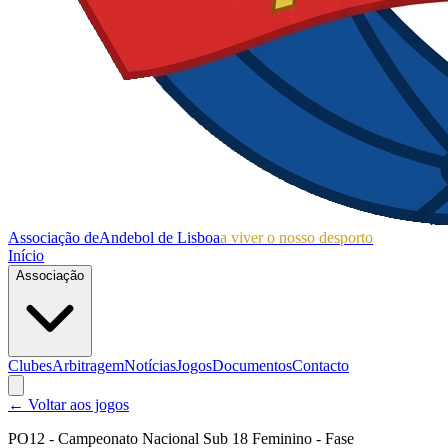
Associação de
Andebol de Lisboa
a viver o nosso desporto
Início
Associação
Clubes
Arbitragem
Notícias
Jogos
Documentos
Contacto
← Voltar aos jogos
PO12 - Campeonato Nacional Sub 18 Feminino - Fase