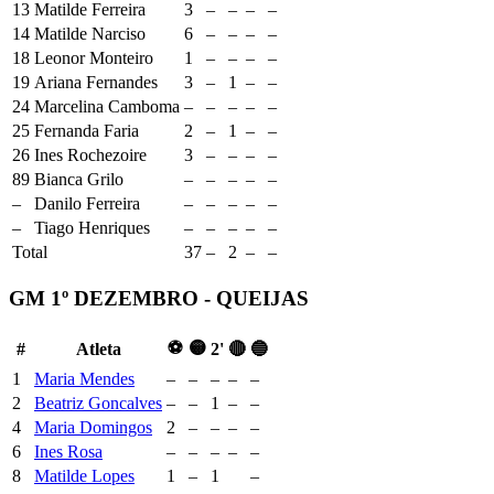
13
Matilde Ferreira
3
–
–
–
–
14
Matilde Narciso
6
–
–
–
–
18
Leonor Monteiro
1
–
–
–
–
19
Ariana Fernandes
3
–
1
–
–
24
Marcelina Camboma
–
–
–
–
–
25
Fernanda Faria
2
–
1
–
–
26
Ines Rochezoire
3
–
–
–
–
89
Bianca Grilo
–
–
–
–
–
–
Danilo Ferreira
–
–
–
–
–
–
Tiago Henriques
–
–
–
–
–
Total
37
–
2
–
–
GM 1º DEZEMBRO - QUEIJAS
⚽
🟡
#
Atleta
2'
🔴
🔵
1
Maria Mendes
–
–
–
–
–
2
Beatriz Goncalves
–
–
1
–
–
4
Maria Domingos
2
–
–
–
–
6
Ines Rosa
–
–
–
–
–
8
Matilde Lopes
1
–
1
–