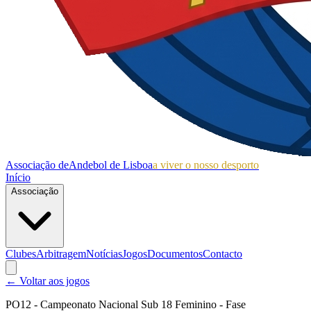
Associação de
Andebol de Lisboa
a viver o nosso desporto
Início
Associação
Clubes
Arbitragem
Notícias
Jogos
Documentos
Contacto
← Voltar aos jogos
PO12 - Campeonato Nacional Sub 18 Feminino - Fase