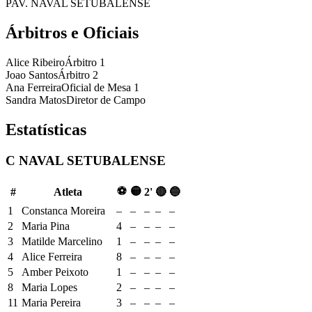
PAV. NAVAL SETUBALENSE
Árbitros e Oficiais
Alice Ribeiro
Árbitro 1
Joao Santos
Árbitro 2
Ana Ferreira
Oficial de Mesa 1
Sandra Matos
Diretor de Campo
Estatísticas
C NAVAL SETUBALENSE
⚽
🟡
#
Atleta
2'
🔴
🔵
1
Constanca Moreira
–
–
–
–
–
2
Maria Pina
4
–
–
–
–
3
Matilde Marcelino
1
–
–
–
–
4
Alice Ferreira
8
–
–
–
–
5
Amber Peixoto
1
–
–
–
–
8
Maria Lopes
2
–
–
–
–
11
Maria Pereira
3
–
–
–
–