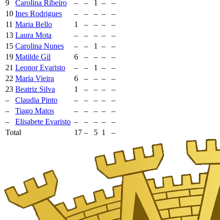
9
Carolina Ribeiro
–
–
1
–
–
10
Ines Rodrigues
–
–
–
–
–
11
Maria Bello
1
–
–
–
–
13
Laura Mota
–
–
–
–
–
15
Carolina Nunes
–
–
1
–
–
19
Matilde Gil
6
–
–
–
–
21
Leonor Evaristo
–
–
1
–
–
22
Maria Vieira
6
–
–
–
–
23
Beatriz Silva
1
–
–
–
–
–
Claudia Pinto
–
–
–
–
–
–
Tiago Matos
–
–
–
–
–
–
Elisabete Evaristo
–
–
–
–
–
Total
17
–
5
1
–