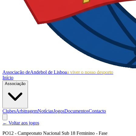
Associação de
Andebol de Lisboa
a viver o nosso desporto
Início
Associação
Clubes
Arbitragem
Notícias
Jogos
Documentos
Contacto
← Voltar aos jogos
PO12 - Campeonato Nacional Sub 18 Feminino - Fase