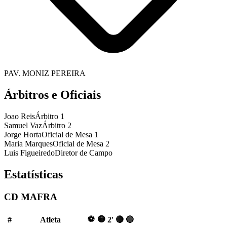
PAV. MONIZ PEREIRA
Árbitros e Oficiais
Joao Reis
Árbitro 1
Samuel Vaz
Árbitro 2
Jorge Horta
Oficial de Mesa 1
Maria Marques
Oficial de Mesa 2
Luis Figueiredo
Diretor de Campo
Estatísticas
CD MAFRA
⚽
🟡
#
Atleta
2'
🔴
🔵