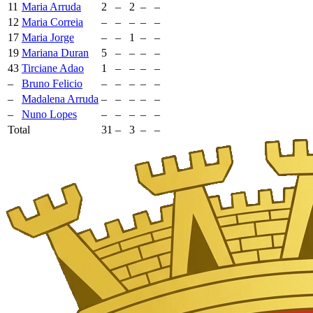
11
Maria Arruda
2
–
2
–
–
12
Maria Correia
–
–
–
–
–
17
Maria Jorge
–
–
1
–
–
19
Mariana Duran
5
–
–
–
–
43
Tirciane Adao
1
–
–
–
–
–
Bruno Felicio
–
–
–
–
–
–
Madalena Arruda
–
–
–
–
–
–
Nuno Lopes
–
–
–
–
–
Total
31
–
3
–
–