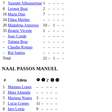
7
Yasmim Albuquerque
1
–
–
–
–
8
Leonor Braz
2
–
–
–
–
16
Maria Dias
7
–
–
–
–
24
Filipa Martins
–
–
–
–
–
26
Madalena Amoroso
10
–
1
–
–
35
Beatriz Vicente
1
–
–
–
–
–
Joao Conde
–
–
–
–
–
–
Tatiana Braz
–
–
–
–
–
–
Claudia Romao
–
–
–
–
–
–
Rui Santos
–
–
–
–
–
Total
21
–
1
–
–
NAAL PASSOS MANUEL
⚽
🟡
#
Atleta
2'
🔴
🔵
1
Mariana Lopes
–
–
–
–
–
2
Mara Almeida
–
–
–
–
–
5
Mariana Nunes
3
–
–
–
–
7
Lucia Gomes
11
–
–
–
–
8
Ines Leiria
9
–
–
–
–