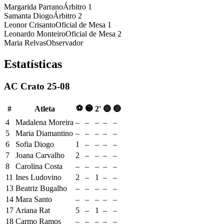
Margarida Parrano
Árbitro 1
Samanta Diogo
Árbitro 2
Leonor Crisanto
Oficial de Mesa 1
Leonardo Monteiro
Oficial de Mesa 2
Maria Relvas
Observador
Estatísticas
AC Crato 25-08
⚽
🟡
#
Atleta
2'
🔴
🔵
4
Madalena Moreira
–
–
–
–
–
5
Maria Diamantino
–
–
–
–
–
6
Sofia Diogo
1
–
–
–
–
7
Joana Carvalho
2
–
–
–
–
8
Carolina Costa
–
–
–
–
–
11
Ines Ludovino
2
–
1
–
–
13
Beatriz Bugalho
–
–
–
–
–
14
Mara Santo
–
–
–
–
–
17
Ariana Rat
5
–
1
–
–
18
Carmo Ramos
–
–
–
–
–