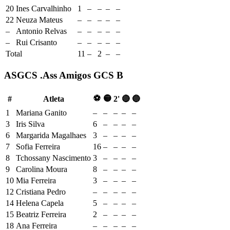
20
Ines Carvalhinho
1
–
–
–
–
22
Neuza Mateus
–
–
–
–
–
–
Antonio Relvas
–
–
–
–
–
–
Rui Crisanto
–
–
–
–
–
Total
11
–
2
–
–
ASGCS .Ass Amigos GCS B
⚽
🟡
#
Atleta
2'
🔴
🔵
1
Mariana Ganito
–
–
–
–
–
3
Iris Silva
6
–
–
–
–
6
Margarida Magalhaes
3
–
–
–
–
7
Sofia Ferreira
16
–
–
–
–
8
Tchossany Nascimento
3
–
–
–
–
9
Carolina Moura
8
–
–
–
–
10
Mia Ferreira
3
–
–
–
–
12
Cristiana Pedro
–
–
–
–
–
14
Helena Capela
5
–
–
–
–
15
Beatriz Ferreira
2
–
–
–
–
18
Ana Ferreira
–
–
–
–
–