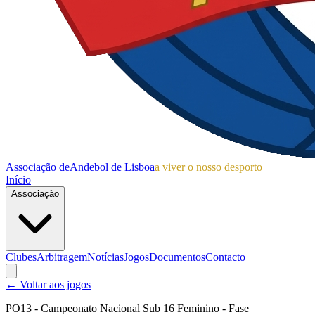
Associação de
Andebol de Lisboa
a viver o nosso desporto
Início
Associação
Clubes
Arbitragem
Notícias
Jogos
Documentos
Contacto
← Voltar aos jogos
PO13 - Campeonato Nacional Sub 16 Feminino - Fase