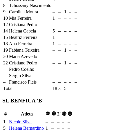
8
Tchossany Nascimento
–
–
–
–
–
9
Carolina Moura
–
–
1
–
–
10
Mia Ferreira
1
–
–
–
–
12
Cristiana Pedro
–
–
–
–
–
14
Helena Capela
5
–
–
–
–
15
Beatriz Ferreira
1
–
–
–
18
Ana Ferreira
1
–
–
–
–
19
Fabiana Teixeira
–
–
1
–
–
20
Maria Azevedo
–
–
–
–
–
22
Cristiane Pedro
–
–
1
–
–
–
Pedro Coelho
–
–
–
–
–
–
Sergio Silva
–
–
–
–
–
Francisco Fieis
–
–
–
–
–
Total
18
3
5
1
–
SL BENFICA 'B'
⚽
🟡
#
Atleta
2'
🔴
🔵
1
Nicole Silva
–
–
–
–
–
5
Helena Bernardino
1
–
–
–
–