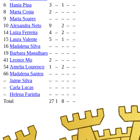
6
Hania Pina
3
–
1
–
–
8
Maria Costa
2
–
–
–
–
9
Maria Soares
–
–
–
–
–
10
Alexandra Neto
9
2
–
–
14
Luiza Ferreira
4
–
2
–
–
15
Laura Valente
5
–
1
–
–
16
Madalena Silva
–
–
–
–
–
19
Barbara Magalhaes
–
–
–
–
–
41
Leonor Mo
2
–
–
–
–
54
Amelia Lourenco
1
–
2
–
–
66
Madalena Santos
–
–
–
–
–
–
Jaime Silva
–
–
–
–
–
–
Carla Lucas
–
–
–
–
–
–
Helena Farinha
–
–
–
–
–
Total
27
1
8
–
–