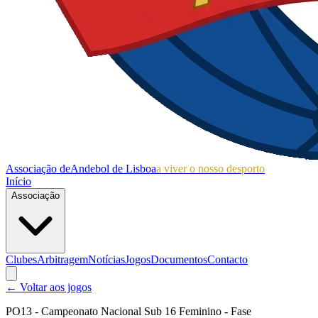
Associação de
Andebol de Lisboa
a viver o nosso desporto
Início
Associação
Clubes
Arbitragem
Notícias
Jogos
Documentos
Contacto
← Voltar aos jogos
PO13 - Campeonato Nacional Sub 16 Feminino - Fase