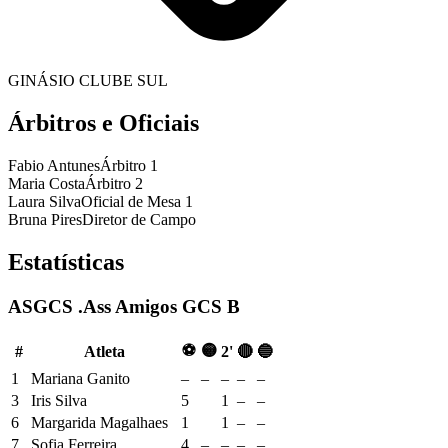
GINÁSIO CLUBE SUL
Árbitros e Oficiais
Fabio Antunes
Árbitro 1
Maria Costa
Árbitro 2
Laura Silva
Oficial de Mesa 1
Bruna Pires
Diretor de Campo
Estatísticas
ASGCS .Ass Amigos GCS B
⚽
🟡
#
Atleta
2'
🔴
🔵
1
Mariana Ganito
–
–
–
–
–
3
Iris Silva
5
1
–
–
6
Margarida Magalhaes
1
1
–
–
7
Sofia Ferreira
4
–
–
–
–