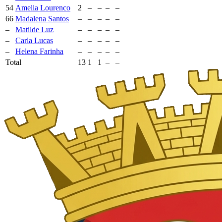
54
Amelia Lourenco
2
–
–
–
–
66
Madalena Santos
–
–
–
–
–
–
Matilde Luz
–
–
–
–
–
–
Carla Lucas
–
–
–
–
–
–
Helena Farinha
–
–
–
–
–
Total
13
1
1
–
–