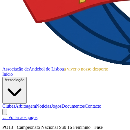
Associação de
Andebol de Lisboa
a viver o nosso desporto
Início
Associação
Clubes
Arbitragem
Notícias
Jogos
Documentos
Contacto
← Voltar aos jogos
PO13 - Campeonato Nacional Sub 16 Feminino - Fase