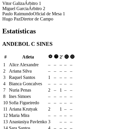
Vitor Galiza
Árbitro 1
Miguel Garcia
Árbitro 2
Paulo Raimundo
Oficial de Mesa 1
Hugo Paz
Diretor de Campo
Estatísticas
ANDEBOL C SINES
⚽
🟡
#
Atleta
2'
🔴
🔵
1
Alice Alexandre
–
–
–
–
–
2
Ariana Silva
–
–
–
–
–
3
Raquel Santos
1
–
–
–
–
4
Bianca Goncalves
–
–
–
–
–
7
Nuria Penas
2
–
1
–
–
8
Ines Simoes
–
–
–
–
–
10
Sofia Figueiredo
–
–
–
–
–
11
Ariana Krutyak
2
1
–
–
12
Maria Mira
–
–
–
–
–
13
Anastasiya Pavlenko
3
–
–
–
14
Sara Santos
4
–
–
–
–