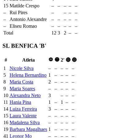
15
Matilde Crespo
–
–
–
–
–
–
Rui Pires
–
–
–
–
–
Antonio Alexandre
–
–
–
–
–
–
Eliseu Romao
–
–
–
–
–
Total
12
3
2
–
–
SL BENFICA 'B'
⚽
🟡
#
Atleta
2'
🔴
🔵
1
Nicole Silva
–
–
–
–
–
5
Helena Bernardino
1
–
–
–
–
8
Maria Costa
2
–
–
–
–
9
Maria Soares
–
–
–
–
–
10
Alexandra Neto
3
–
–
–
11
Hania Pina
1
–
1
–
–
14
Luiza Ferreira
3
–
–
–
–
15
Laura Valente
–
–
–
–
–
16
Madalena Silva
–
–
–
–
–
19
Barbara Magalhaes
1
–
–
–
–
41
Leonor Mo
–
–
–
–
–