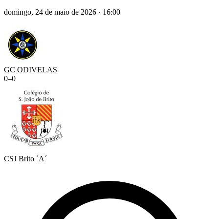
domingo, 24 de maio de 2026
·
16:00
GC ODIVELAS
0
–
0
CSJ Brito ´A´