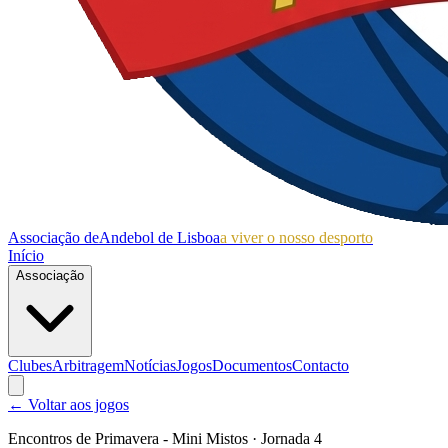
Associação de
Andebol de Lisboa
a viver o nosso desporto
Início
Associação
Clubes
Arbitragem
Notícias
Jogos
Documentos
Contacto
← Voltar aos jogos
Encontros de Primavera - Mini Mistos
· Jornada 4