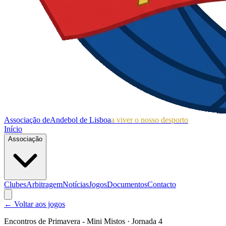
Associação de
Andebol de Lisboa
a viver o nosso desporto
Início
Associação
Clubes
Arbitragem
Notícias
Jogos
Documentos
Contacto
← Voltar aos jogos
Encontros de Primavera - Mini Mistos
· Jornada 4