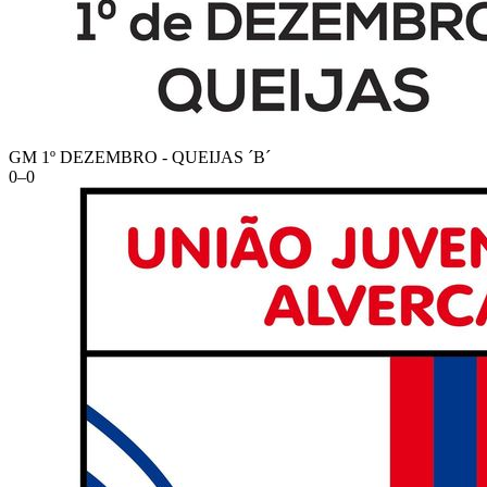
GM 1º DEZEMBRO - QUEIJAS ´B´
0
–
0