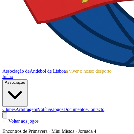
Associação de
Andebol de Lisboa
a viver o nosso desporto
Início
Associação
Clubes
Arbitragem
Notícias
Jogos
Documentos
Contacto
← Voltar aos jogos
Encontros de Primavera - Mini Mistos
· Jornada 4