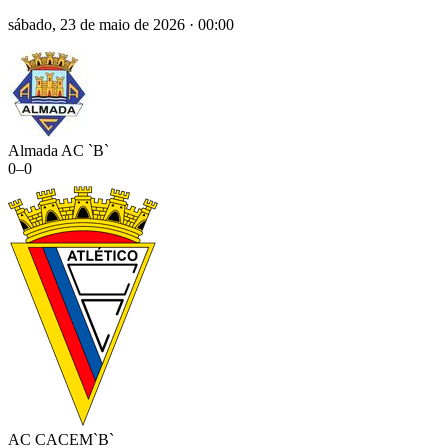
sábado, 23 de maio de 2026
·
00:00
Almada AC `B`
0
–
0
AC CACEM`B`