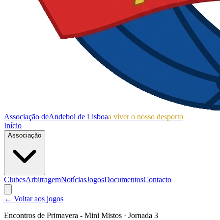
Associação de
Andebol de Lisboa
a viver o nosso desporto
Início
Associação
Clubes
Arbitragem
Notícias
Jogos
Documentos
Contacto
← Voltar aos jogos
Encontros de Primavera - Mini Mistos
· Jornada 3