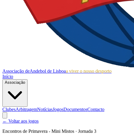
Associação de
Andebol de Lisboa
a viver o nosso desporto
Início
Associação
Clubes
Arbitragem
Notícias
Jogos
Documentos
Contacto
← Voltar aos jogos
Encontros de Primavera - Mini Mistos
· Jornada 3