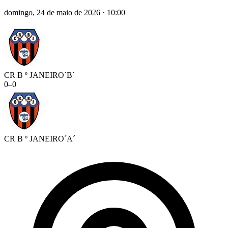
domingo, 24 de maio de 2026
·
10:00
CR B º JANEIRO´B´
0
–
0
CR B º JANEIRO´A´