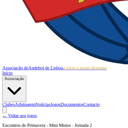
Associação de
Andebol de Lisboa
a viver o nosso desporto
Início
Associação
Clubes
Arbitragem
Notícias
Jogos
Documentos
Contacto
← Voltar aos jogos
Encontros de Primavera - Mini Mistos
· Jornada 2