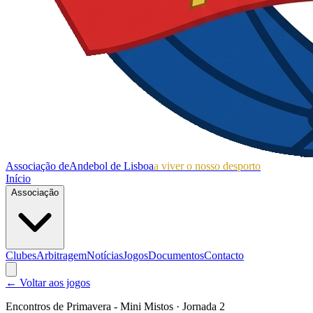
Associação de
Andebol de Lisboa
a viver o nosso desporto
Início
Associação
Clubes
Arbitragem
Notícias
Jogos
Documentos
Contacto
← Voltar aos jogos
Encontros de Primavera - Mini Mistos
· Jornada 2