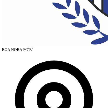
BOA HORA FC´B´