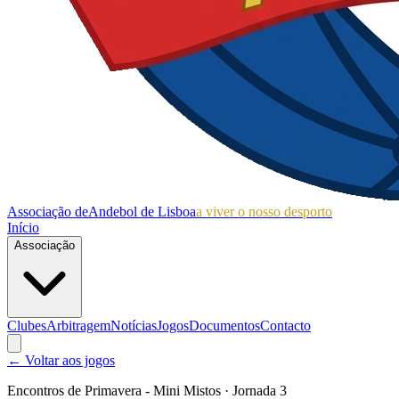
Associação de
Andebol de Lisboa
a viver o nosso desporto
Início
Associação
Clubes
Arbitragem
Notícias
Jogos
Documentos
Contacto
← Voltar aos jogos
Encontros de Primavera - Mini Mistos
· Jornada 3