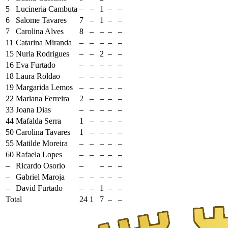
5
Lucineria Cambuta
–
–
1
–
–
6
Salome Tavares
7
–
1
–
–
7
Carolina Alves
8
–
–
–
–
11
Catarina Miranda
–
–
–
–
–
15
Nuria Rodrigues
–
–
2
–
–
16
Eva Furtado
–
–
–
–
–
18
Laura Roldao
–
–
–
–
–
19
Margarida Lemos
–
–
–
–
–
22
Mariana Ferreira
2
–
–
–
–
33
Joana Dias
–
–
–
–
–
44
Mafalda Serra
1
–
–
–
–
50
Carolina Tavares
1
–
–
–
–
55
Matilde Moreira
–
–
–
–
–
60
Rafaela Lopes
–
–
–
–
–
–
Ricardo Osorio
–
–
–
–
–
Gabriel Maroja
–
–
–
–
–
–
David Furtado
–
–
1
–
–
Total
24
1
7
–
–