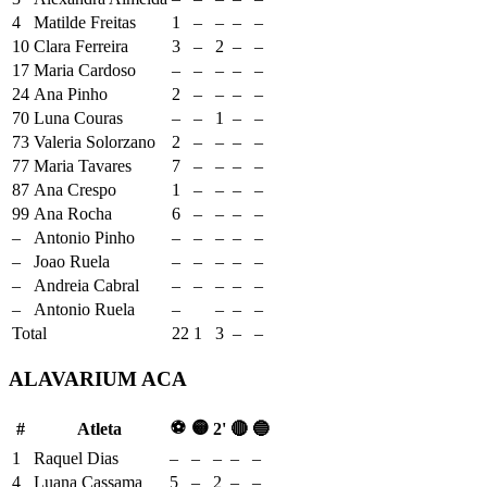
4
Matilde Freitas
1
–
–
–
–
10
Clara Ferreira
3
–
2
–
–
17
Maria Cardoso
–
–
–
–
–
24
Ana Pinho
2
–
–
–
–
70
Luna Couras
–
–
1
–
–
73
Valeria Solorzano
2
–
–
–
–
77
Maria Tavares
7
–
–
–
–
87
Ana Crespo
1
–
–
–
–
99
Ana Rocha
6
–
–
–
–
–
Antonio Pinho
–
–
–
–
–
–
Joao Ruela
–
–
–
–
–
–
Andreia Cabral
–
–
–
–
–
–
Antonio Ruela
–
–
–
–
Total
22
1
3
–
–
ALAVARIUM ACA
⚽
🟡
#
Atleta
2'
🔴
🔵
1
Raquel Dias
–
–
–
–
–
4
Luana Cassama
5
–
2
–
–