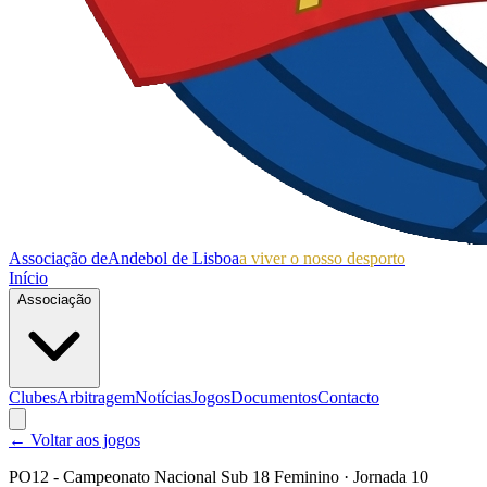
Associação de
Andebol de Lisboa
a viver o nosso desporto
Início
Associação
Clubes
Arbitragem
Notícias
Jogos
Documentos
Contacto
← Voltar aos jogos
PO12 - Campeonato Nacional Sub 18 Feminino
· Jornada 10