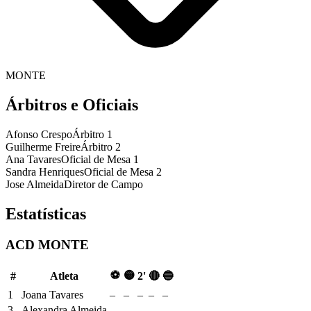
MONTE
Árbitros e Oficiais
Afonso Crespo
Árbitro 1
Guilherme Freire
Árbitro 2
Ana Tavares
Oficial de Mesa 1
Sandra Henriques
Oficial de Mesa 2
Jose Almeida
Diretor de Campo
Estatísticas
ACD MONTE
⚽
🟡
#
Atleta
2'
🔴
🔵
1
Joana Tavares
–
–
–
–
–
3
Alexandra Almeida
–
–
–
–
–