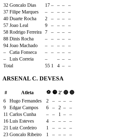
32
Goncalo Dias
17
–
–
–
–
37
Filipe Marques
–
–
–
–
–
40
Duarte Rocha
2
–
–
–
–
57
Joao Leal
9
–
–
–
–
58
Rodrigo Ferreira
7
–
–
–
–
88
Dinis Rocha
–
–
–
–
–
94
Joao Machado
–
–
–
–
–
–
Catia Fonseca
–
–
–
–
–
–
Luis Correia
–
–
–
–
Total
55
1
4
–
–
ARSENAL C. DEVESA
⚽
🟡
#
Atleta
2'
🔴
🔵
6
Hugo Fernandes
2
–
–
–
–
9
Edgar Campos
6
–
2
–
–
11
Carlos Cunha
–
–
1
–
–
16
Luis Esteves
4
–
–
–
–
21
Luiz Cordeiro
1
–
–
–
–
23
Goncalo Ribeiro
1
–
–
–
–