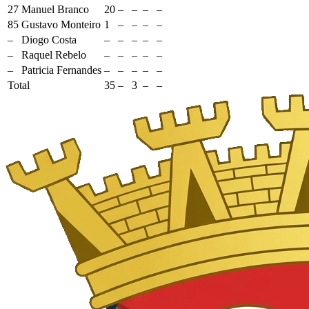
27
Manuel Branco
20
–
–
–
–
85
Gustavo Monteiro
1
–
–
–
–
–
Diogo Costa
–
–
–
–
–
–
Raquel Rebelo
–
–
–
–
–
–
Patricia Fernandes
–
–
–
–
–
Total
35
–
3
–
–