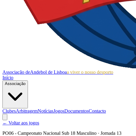
Associação de
Andebol de Lisboa
a viver o nosso desporto
Início
Associação
Clubes
Arbitragem
Notícias
Jogos
Documentos
Contacto
← Voltar aos jogos
PO06 - Campeonato Nacional Sub 18 Masculino
· Jornada 13