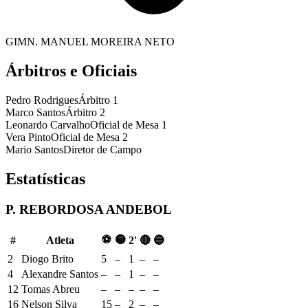
GIMN. MANUEL MOREIRA NETO
Árbitros e Oficiais
Pedro Rodrigues
Árbitro 1
Marco Santos
Árbitro 2
Leonardo Carvalho
Oficial de Mesa 1
Vera Pinto
Oficial de Mesa 2
Mario Santos
Diretor de Campo
Estatísticas
P. REBORDOSA ANDEBOL
⚽
🟡
#
Atleta
2'
🔴
🔵
2
Diogo Brito
5
–
1
–
–
4
Alexandre Santos
–
–
1
–
–
12
Tomas Abreu
–
–
–
–
–
16
Nelson Silva
15
–
2
–
–