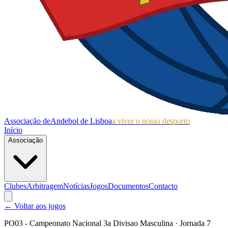
Associação de
Andebol de Lisboa
a viver o nosso desporto
Início
Associação
Clubes
Arbitragem
Notícias
Jogos
Documentos
Contacto
← Voltar aos jogos
PO03 - Campeonato Nacional 3a Divisao Masculina
· Jornada 7