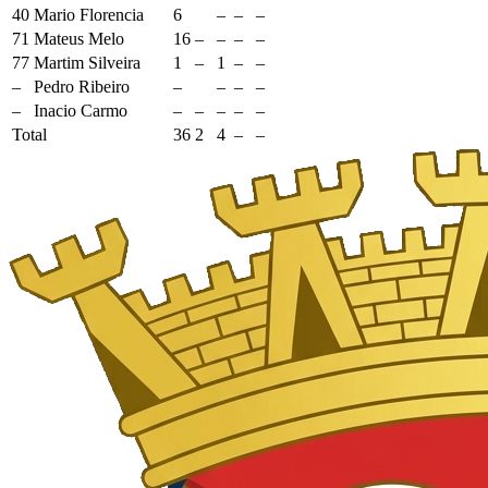
40
Mario Florencia
6
–
–
–
71
Mateus Melo
16
–
–
–
–
77
Martim Silveira
1
–
1
–
–
–
Pedro Ribeiro
–
–
–
–
–
Inacio Carmo
–
–
–
–
–
Total
36
2
4
–
–