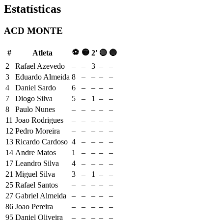
Estatísticas
ACD MONTE
⚽
🟡
#
Atleta
2'
🔴
🔵
2
Rafael Azevedo
–
–
3
–
–
3
Eduardo Almeida
8
–
–
–
–
4
Daniel Sardo
6
–
–
–
–
7
Diogo Silva
5
–
1
–
–
8
Paulo Nunes
–
–
–
–
–
11
Joao Rodrigues
–
–
–
–
–
12
Pedro Moreira
–
–
–
–
–
13
Ricardo Cardoso
4
–
–
–
–
14
Andre Matos
1
–
–
–
–
17
Leandro Silva
4
–
–
–
–
21
Miguel Silva
3
–
1
–
–
25
Rafael Santos
–
–
–
–
–
27
Gabriel Almeida
–
–
–
–
–
86
Joao Pereira
–
–
–
–
–
95
Daniel Oliveira
–
–
–
–
–