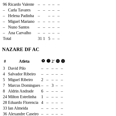
96
Ricardo Valente
–
–
–
–
–
–
Carla Tavares
–
–
–
–
–
–
Helena Padinha
–
–
–
–
–
Miguel Mariano
–
–
–
–
–
–
Nuno Santos
–
–
–
–
–
–
Ana Carvalho
–
–
–
–
–
Total
31
1
5
–
–
NAZARE DF AC
⚽
🟡
#
Atleta
2'
🔴
🔵
3
David Pilo
–
–
–
–
–
4
Salvador Ribeiro
–
–
–
–
–
5
Miguel Ribeiro
2
–
–
–
–
7
Marcus Domingues
–
–
3
–
–
8
Aldrin Andrade
6
–
–
–
–
24
Milton Estrelinha
1
–
–
–
–
28
Eduardo Florencia
4
–
–
–
–
33
Ian Almeida
–
–
–
–
–
36
Alexandre Caseiro
–
–
–
–
–