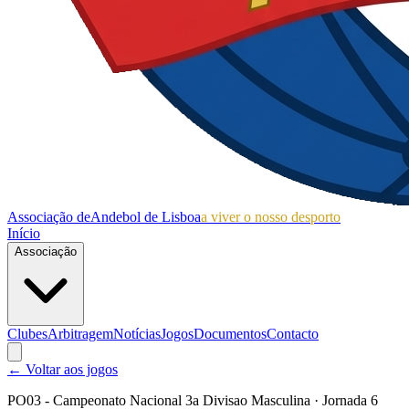
Associação de
Andebol de Lisboa
a viver o nosso desporto
Início
Associação
Clubes
Arbitragem
Notícias
Jogos
Documentos
Contacto
← Voltar aos jogos
PO03 - Campeonato Nacional 3a Divisao Masculina
· Jornada 6