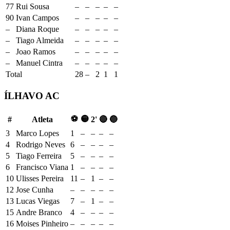
77
Rui Sousa
–
–
–
–
–
90
Ivan Campos
–
–
–
–
–
–
Diana Roque
–
–
–
–
–
–
Tiago Almeida
–
–
–
–
–
–
Joao Ramos
–
–
–
–
–
–
Manuel Cintra
–
–
–
–
–
Total
28
–
2
1
1
ÍLHAVO AC
⚽
🟡
#
Atleta
2'
🔴
🔵
3
Marco Lopes
1
–
–
–
–
4
Rodrigo Neves
6
–
–
–
–
5
Tiago Ferreira
5
–
–
–
–
6
Francisco Viana
1
–
–
–
–
10
Ulisses Pereira
11
–
1
–
–
12
Jose Cunha
–
–
–
–
–
13
Lucas Viegas
7
–
1
–
–
15
Andre Branco
4
–
–
–
–
16
Moises Pinheiro
–
–
–
–
–