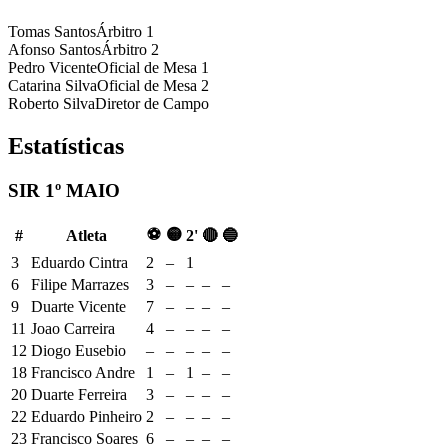
Tomas Santos
Árbitro 1
Afonso Santos
Árbitro 2
Pedro Vicente
Oficial de Mesa 1
Catarina Silva
Oficial de Mesa 2
Roberto Silva
Diretor de Campo
Estatísticas
SIR 1º MAIO
⚽
🟡
#
Atleta
2'
🔴
🔵
3
Eduardo Cintra
2
–
1
6
Filipe Marrazes
3
–
–
–
–
9
Duarte Vicente
7
–
–
–
–
11
Joao Carreira
4
–
–
–
–
12
Diogo Eusebio
–
–
–
–
–
18
Francisco Andre
1
–
1
–
–
20
Duarte Ferreira
3
–
–
–
–
22
Eduardo Pinheiro
2
–
–
–
–
23
Francisco Soares
6
–
–
–
–