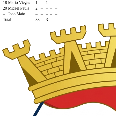
18
Mario Viegas
1
–
1
–
–
20
Micael Paula
2
–
–
–
–
–
Joao Maio
–
–
–
–
–
Total
38
–
3
–
–