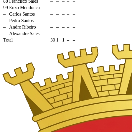
88
Francisco Sales
–
–
–
–
–
99
Enzo Mendonca
–
–
–
–
–
–
Carlos Santos
–
–
–
–
–
–
Pedro Santos
–
–
–
–
–
–
Andre Ribeiro
–
–
–
–
–
–
Alexandre Sales
–
–
–
–
–
Total
30
1
1
–
–