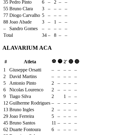
35
Pedro Pinto
6
–
2
–
–
55
Bruno Clara
3
–
–
–
–
77
Diogo Carvalho
5
–
–
–
–
88
Joao Abade
3
–
1
–
–
–
Sandro Gomes
–
–
–
–
–
Total
34
–
8
–
–
ALAVARIUM ACA
⚽
🟡
#
Atleta
2'
🔴
🔵
1
Giuseppe Orsatti
–
–
–
–
–
2
David Martins
–
–
–
–
–
5
Antonio Pinto
2
–
–
–
–
6
Nicolas Lourenco
2
–
–
–
–
9
Tiago Silva
2
1
–
–
12
Guilherme Rodrigues
–
–
–
–
–
13
Bruno Ingles
2
–
–
–
–
29
Joao Ferreira
5
–
–
–
–
45
Bruno Santos
11
–
–
–
–
62
Duarte Fontoura
6
–
–
–
–