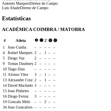
Antonio Marques
Diretor de Campo
Luis Abade
Diretor de Campo
Estatísticas
ACADÉMICA COIMBRA / MATOBRA
⚽
🟡
#
Atleta
2'
🔴
🔵
1
Joao Cunha
–
–
–
–
–
4
Rafael Marques
2
–
1
–
–
5
Diogo Vaz
2
–
–
–
–
9
Tomas Daubney
2
–
–
–
–
10
Tiago Dias
–
–
–
–
–
11
Afonso Vitor
3
–
1
–
–
13
Alexandre Cruz
2
–
1
–
–
14
David Machado
3
–
–
–
–
15
Joao Pinheiro
–
–
–
–
–
16
Diogo Ferraz
3
–
–
–
–
19
Goncalo Melo
–
–
2
–
–
34
Joao Goncalves
–
–
–
–
–