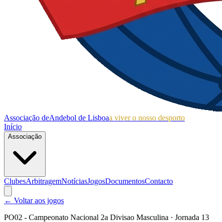
Associação de
Andebol de Lisboa
a viver o nosso desporto
Início
Associação
Clubes
Arbitragem
Notícias
Jogos
Documentos
Contacto
← Voltar aos jogos
PO02 - Campeonato Nacional 2a Divisao Masculina
· Jornada 13