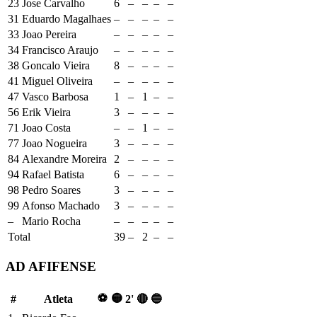
23
Jose Carvalho
6
–
–
–
–
31
Eduardo Magalhaes
–
–
–
–
–
33
Joao Pereira
–
–
–
–
–
34
Francisco Araujo
–
–
–
–
–
38
Goncalo Vieira
8
–
–
–
–
41
Miguel Oliveira
–
–
–
–
–
47
Vasco Barbosa
1
–
1
–
–
56
Erik Vieira
3
–
–
–
–
71
Joao Costa
–
–
1
–
–
77
Joao Nogueira
3
–
–
–
–
84
Alexandre Moreira
2
–
–
–
–
94
Rafael Batista
6
–
–
–
–
98
Pedro Soares
3
–
–
–
–
99
Afonso Machado
3
–
–
–
–
–
Mario Rocha
–
–
–
–
–
Total
39
–
2
–
–
AD AFIFENSE
⚽
🟡
#
Atleta
2'
🔴
🔵