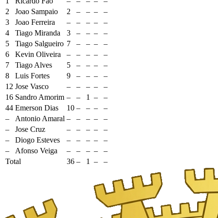
1
Ricardo Fao
–
–
–
–
–
2
Joao Sampaio
2
–
–
–
–
3
Joao Ferreira
–
–
–
–
–
4
Tiago Miranda
3
–
–
–
–
5
Tiago Salgueiro
7
–
–
–
–
6
Kevin Oliveira
–
–
–
–
–
7
Tiago Alves
5
–
–
–
–
8
Luis Fortes
9
–
–
–
–
12
Jose Vasco
–
–
–
–
–
16
Sandro Amorim
–
–
1
–
–
44
Emerson Dias
10
–
–
–
–
–
Antonio Amaral
–
–
–
–
–
–
Jose Cruz
–
–
–
–
–
–
Diogo Esteves
–
–
–
–
–
–
Afonso Veiga
–
–
–
–
–
Total
36
–
1
–
–