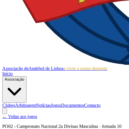
Associação de
Andebol de Lisboa
a viver o nosso desporto
Início
Associação
Clubes
Arbitragem
Notícias
Jogos
Documentos
Contacto
← Voltar aos jogos
PO02 - Campeonato Nacional 2a Divisao Masculina
· Jornada 10