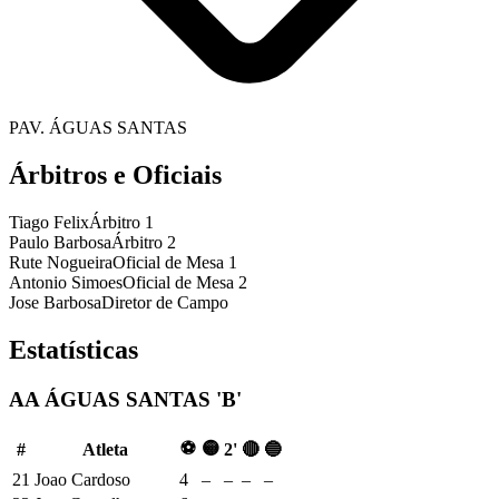
PAV. ÁGUAS SANTAS
Árbitros e Oficiais
Tiago Felix
Árbitro 1
Paulo Barbosa
Árbitro 2
Rute Nogueira
Oficial de Mesa 1
Antonio Simoes
Oficial de Mesa 2
Jose Barbosa
Diretor de Campo
Estatísticas
AA ÁGUAS SANTAS 'B'
⚽
🟡
#
Atleta
2'
🔴
🔵
21
Joao Cardoso
4
–
–
–
–