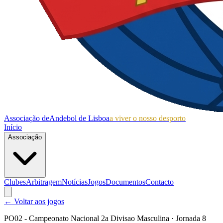
Associação de
Andebol de Lisboa
a viver o nosso desporto
Início
Associação
Clubes
Arbitragem
Notícias
Jogos
Documentos
Contacto
← Voltar aos jogos
PO02 - Campeonato Nacional 2a Divisao Masculina
· Jornada 8