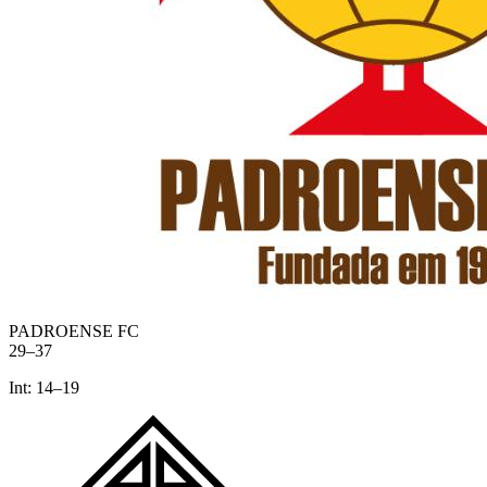
PADROENSE FC
29
–
37
Int:
14
–
19