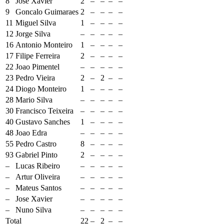
8
Jose Xavier
2
–
–
–
–
9
Goncalo Guimaraes
2
–
–
–
–
11
Miguel Silva
1
–
–
–
–
12
Jorge Silva
–
–
–
–
–
16
Antonio Monteiro
1
–
–
–
–
17
Filipe Ferreira
2
–
–
–
–
22
Joao Pimentel
–
–
–
–
–
23
Pedro Vieira
2
–
2
–
–
24
Diogo Monteiro
1
–
–
–
–
28
Mario Silva
–
–
–
–
–
30
Francisco Teixeira
–
–
–
–
–
40
Gustavo Sanches
1
–
–
–
–
48
Joao Edra
–
–
–
–
–
55
Pedro Castro
8
–
–
–
–
93
Gabriel Pinto
2
–
–
–
–
–
Lucas Ribeiro
–
–
–
–
–
–
Artur Oliveira
–
–
–
–
–
–
Mateus Santos
–
–
–
–
–
–
Jose Xavier
–
–
–
–
–
–
Nuno Silva
–
–
–
–
–
Total
22
–
2
–
–