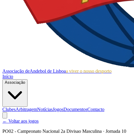
Associação de
Andebol de Lisboa
a viver o nosso desporto
Início
Associação
Clubes
Arbitragem
Notícias
Jogos
Documentos
Contacto
← Voltar aos jogos
PO02 - Campeonato Nacional 2a Divisao Masculina
· Jornada 10