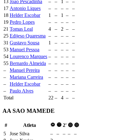
13
Joao Pescadinha
–
–
1
–
–
17
Antonio Liques
–
–
–
–
–
18
Helder Escobar
1
–
1
–
–
19
Pedro Lopes
–
–
–
–
–
21
Tomas Leal
4
–
2
–
–
25
Edijeso Quaresma
–
–
–
–
–
31
Gustavo Sousa
1
–
–
–
–
53
Manuel Pessoa
–
–
–
–
–
54
Lourenco Marques
–
–
–
–
–
55
Bernardo Almeida
–
–
–
–
–
–
Manuel Pereira
–
–
–
–
–
–
Mariana Carreira
–
–
–
–
–
–
Helder Escobar
–
–
–
–
–
–
Paulo Alves
–
–
–
–
–
Total
22
–
4
–
–
AA SAO MAMEDE
⚽
🟡
#
Atleta
2'
🔴
🔵
5
Jose Silva
–
–
–
–
–