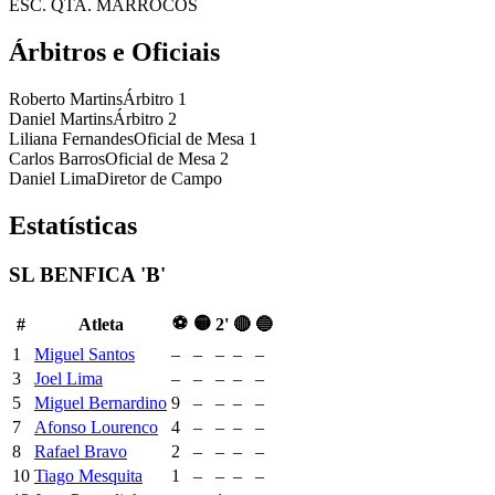
ESC. QTA. MARROCOS
Árbitros e Oficiais
Roberto Martins
Árbitro 1
Daniel Martins
Árbitro 2
Liliana Fernandes
Oficial de Mesa 1
Carlos Barros
Oficial de Mesa 2
Daniel Lima
Diretor de Campo
Estatísticas
SL BENFICA 'B'
⚽
🟡
#
Atleta
2'
🔴
🔵
1
Miguel Santos
–
–
–
–
–
3
Joel Lima
–
–
–
–
–
5
Miguel Bernardino
9
–
–
–
–
7
Afonso Lourenco
4
–
–
–
–
8
Rafael Bravo
2
–
–
–
–
10
Tiago Mesquita
1
–
–
–
–