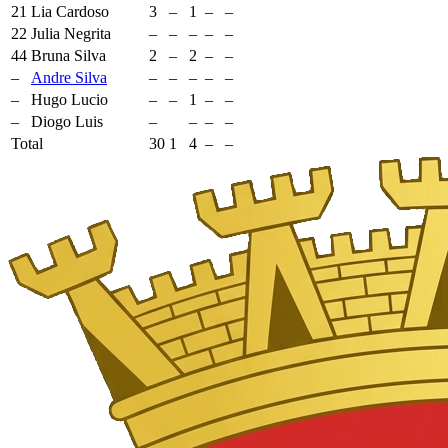
21
Lia Cardoso
3
–
1
–
–
22
Julia Negrita
–
–
–
–
–
44
Bruna Silva
2
–
2
–
–
–
Andre Silva
–
–
–
–
–
–
Hugo Lucio
–
–
1
–
–
–
Diogo Luis
–
–
–
–
Total
30
1
4
–
–