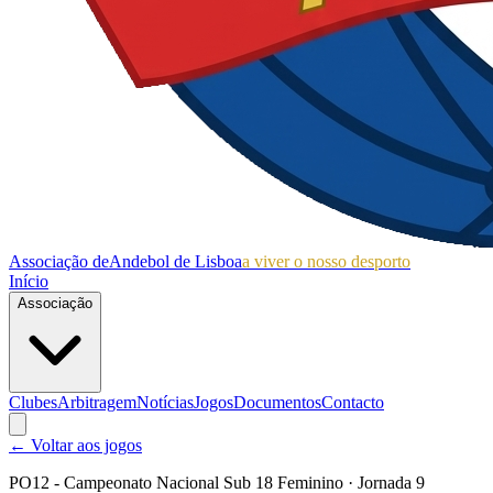
Associação de
Andebol de Lisboa
a viver o nosso desporto
Início
Associação
Clubes
Arbitragem
Notícias
Jogos
Documentos
Contacto
← Voltar aos jogos
PO12 - Campeonato Nacional Sub 18 Feminino
· Jornada 9