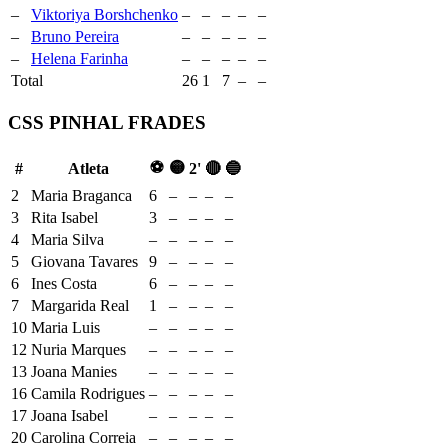
–
Viktoriya Borshchenko
–
–
–
–
–
–
Bruno Pereira
–
–
–
–
–
–
Helena Farinha
–
–
–
–
–
Total
26
1
7
–
–
CSS PINHAL FRADES
⚽
🟡
#
Atleta
2'
🔴
🔵
2
Maria Braganca
6
–
–
–
–
3
Rita Isabel
3
–
–
–
–
4
Maria Silva
–
–
–
–
–
5
Giovana Tavares
9
–
–
–
–
6
Ines Costa
6
–
–
–
–
7
Margarida Real
1
–
–
–
–
10
Maria Luis
–
–
–
–
–
12
Nuria Marques
–
–
–
–
–
13
Joana Manies
–
–
–
–
–
16
Camila Rodrigues
–
–
–
–
–
17
Joana Isabel
–
–
–
–
–
20
Carolina Correia
–
–
–
–
–