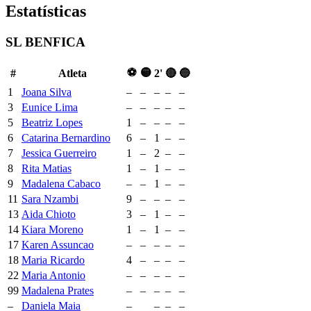
Estatísticas
SL BENFICA
⚽
🟡
#
Atleta
2'
🔴
🔵
1
Joana Silva
–
–
–
–
–
3
Eunice Lima
–
–
–
–
–
5
Beatriz Lopes
1
–
–
–
–
6
Catarina Bernardino
6
–
1
–
–
7
Jessica Guerreiro
1
–
2
–
–
8
Rita Matias
1
–
1
–
–
9
Madalena Cabaco
–
–
1
–
–
11
Sara Nzambi
9
–
–
–
–
13
Aida Chioto
3
–
1
–
–
14
Kiara Moreno
1
–
1
–
–
17
Karen Assuncao
–
–
–
–
–
18
Maria Ricardo
4
–
–
–
–
22
Maria Antonio
–
–
–
–
–
99
Madalena Prates
–
–
–
–
–
–
Daniela Maia
–
–
–
–