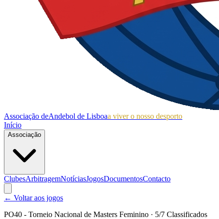
Associação de
Andebol de Lisboa
a viver o nosso desporto
Início
Associação
Clubes
Arbitragem
Notícias
Jogos
Documentos
Contacto
← Voltar aos jogos
PO40 - Torneio Nacional de Masters Feminino
· 5/7 Classificados