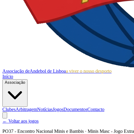
Associação de
Andebol de Lisboa
a viver o nosso desporto
Início
Associação
Clubes
Arbitragem
Notícias
Jogos
Documentos
Contacto
← Voltar aos jogos
PO37 - Encontro Nacional Minis e Bambis
· Minis Masc - Jogo Extra